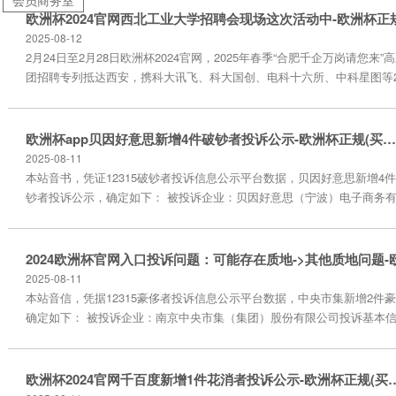
会员商务室
2025-08-12
2月24日至2月28日欧洲杯2024官网，2025年春季“合肥千企万岗请您来”
团招聘专列抵达西安，携科大讯飞、科大国创、电科十六所、中科星图等2
质企处事单元，赶赴西安交通大学、西北工业大学、西安电子科技大学、
学及长安大学等5所着名高校开展校园招聘活动。 西北工业大学招聘会现
活动中，高新区用东说念主单元为毕业生提供了1481个高质料服务岗亭
欧洲杯app贝因好意思新增4件破钞者投诉公示-欧洲杯正规(买球)下单平台·中国官方全站
发、测试、工程、措置等多...
2025-08-11
本站音书，凭证12315破钞者投诉信息公示平台数据，贝因好意思新增4
钞者投诉公示，确定如下： 被投诉企业：贝因好意思（宁波）电子商务
公司投诉基本信息：2025年01月19日，破钞者杨**（手机尾号 6105，用
ID ****7219）反馈其于2025年01月19日在淘宝网通过网购购买湿法工艺
法工艺、干湿法复合工艺。投诉问题：可能存在食物安全问题，条款补偿
空，退赔用度。搞定遵守：竣事...
2025-08-11
本站音信，凭据12315豪侈者投诉信息公示平台数据，中央市集新增2件
确定如下： 被投诉企业：南京中央市集（集团）股份有限公司投诉基本信息：
月27日，豪侈者崔**（手机尾号 0389，用户ID ****5689）反馈其于2025
现场购买石英腕表。投诉问题：可能存在质地->其他质地问题，条件更换
结归拢公约被投诉企业：南京中央市集（集团）股份...
欧洲杯2024官网千百度新增1件花消者投诉公示-欧洲