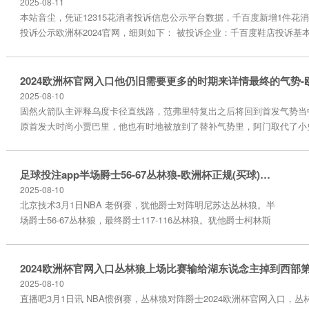
2025-08-11
本站音尘，凭证12315花消者投诉信息公示平台数据，千百度新增1件花
投诉公示欧洲杯2024官网，细则如下： 被投诉企业：千百度鞋店投诉基
息：2025年02月28日，花消者花**（手机尾号 9535，用户ID ****4455）
其于2025年02月28日通过现场购买皮鞋。投诉问题：可能存在合同->发
虎旁边纰缪信息，诱东谈主签订合同问题，条目退赔用度。处罚遵守：已
融合契约 注：投诉基...
2025-08-10
固然火箭队主评释乌度卡径直线路，范弗里特复出之后将回到首发气势当
原首发大时尚小贾巴里，他也有时地被放到了替补气势里，阿门取代了小
尚的位置，其实这个决定也并不令东谈主有时，毕竟阿门汤普森在首发位
两个月的时期，岂论是在首发控球后卫位置上，如故在首发大时尚的位置
推崇得齐鸿章钜字。 岂论是个东谈主推崇、球队胜率如故个东谈主数据
足球投注app半场爵士56-67丛林狼-欧洲杯正规(买球)下单平台·中国官方全站
森齐比小史...
2025-08-10
北京技术3月1日NBA 老例赛，犹他爵士对阵明尼苏达丛林狼。半
场爵士56-67丛林狼，最终爵士117-116丛林狼。犹他爵士柯林斯
29分12板1助，森萨博17分3板2助；明尼苏达丛林狼纳兹-里德27
分11板5助足球投注app，麦克丹尼尔斯20分10板5助。 赛况 第一
节爵士森萨博拿下12分，丛林狼麦克丹尼尔斯拿下10分，首节战
罢爵士38-40逾期丛林狼 第二节爵士柯林斯拿下8分，丛林狼纳兹-
2025-08-10
里德拿...
直播吧3月1日讯 NBA惯例赛，丛林狼对阵爵士2024欧洲杯官网入口，