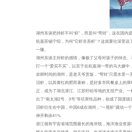
湖州东谈把持虾不叫“虾”，而是叫“弯转”，这在国
杭嘉苏锡宁绍，为何“它虾非吾虾”？这就要往深里说
一辙。
湖州东谈主对虾的感情，像极了父母对孩子的悼念。
打一个“爱买不买”，以至于在杭嘉湖一带的马大嫂
农耕时间的湖州，是老天爷赏饭，“弯转”只需水里一
沼虾，以其膏红肉肥而著称，是好多市民餐桌上的厚
正，成为了湖北潜江、江苏盱眙等地的支捏产业。一
出了“南太湖2号、3号”等坑害性品种，创成了国度级
沼虾衍生在中国，中国6成在湖州，“一尾虾”撬动一
伸开剩余41%
浙江领有宇宙省域范围最长的海岸线，海洋渔业资源
悠久的历史与传承。就在近日，全省淡水渔业高质地发