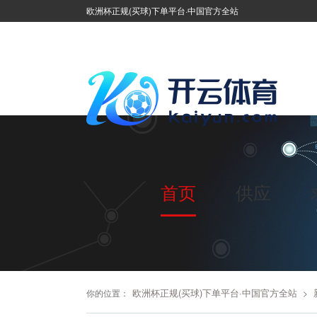
欧洲杯正规(买球)下单平台·中国官方全站
首页
供应
欧洲杯正规(买球)下单平台·中国官方全站
你的位置：
>