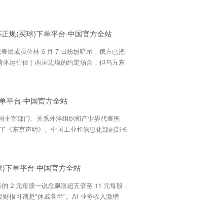
位。"特朗普说。 对于激励两东谈主决...
正规(买球)下单平台·中国官方全站
成员佐林 6 月 7 日纷纷暗示，俄方已把
员遗体运往位于两国边境的约定场合，但乌方东
克兰战俘待遇合作总部今日在酬酢媒体发文赐
下单平台·中国官方全站
 成员国主宰部门、关系外洋组织和产业界代表围
过了《东京声明》。中国工业和信息化部副部长
大发展、大兴奋孝顺力量。一是强化计策交
球)下单平台·中国官方全站
低谷的 2 元每股一说念飙涨超五倍至 11 元每股，
报可谓是"休戚各半"。AI 业务收入激增
不增利"的奇幻现...