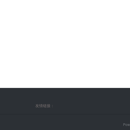
友情链接：
Pow