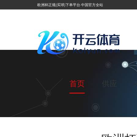
欧洲杯正规(买球)下单平台·中国官方全站
首页
供应