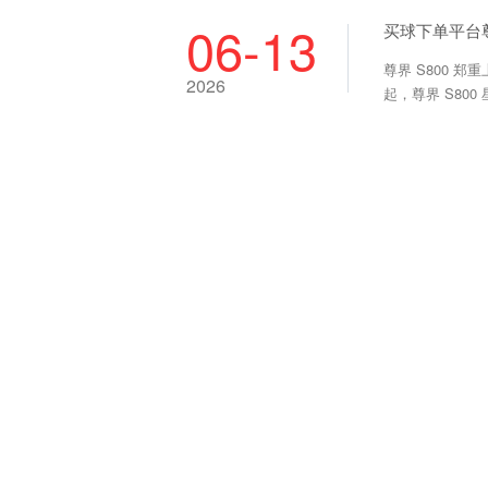
06-13
买球下单平台尊
尊界 S800 郑重
2026
起，尊界 S800
3.3 米，并配