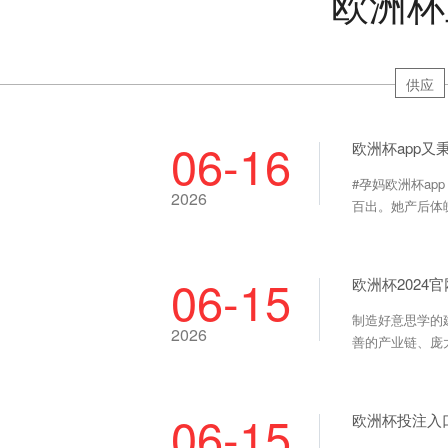
欧洲杯
供应
06-16
欧洲杯app又
#孕妈欧洲杯a
2026
百出。她产后体
误区，产后如实
飙升，宝宝还时常
06-15
欧洲杯2024
制造好意思学的
2026
善的产业链、庞
速，制造不仅代
念，试图将假想、
06-15
欧洲杯投注入