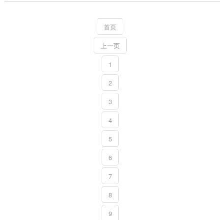
分行藏身“21世纪海上丝绸之路中枢区”成就定位，紧扣福建省委、省政府“作
首页
上一页
1
2
3
4
5
6
7
8
9