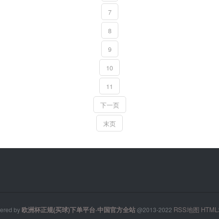
7
8
9
10
11
下一页
末页
欧洲杯正规(买球)下单平台·中国官方全站
RSS地图
HTM
ered by
@2013-2022