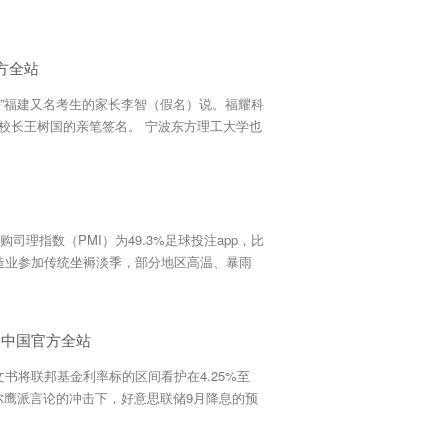
U增速，标明...
方全站
。”福建又名考生的家长李智（假名）说。福耀科
况有校长王树国的亲笔签名。 宁波东方理工大学也
签名，见知书里还有一份定制礼物——创校学生
司理指数（PMI）为49.3%足球投注app，比
制造业参加传统坐褥淡季，部分地区高温、暴雨
.5%和49.4%，比上月下落0...
·中国官方全站
书将联邦基金利率标的区间看护在4.25%至
尔鹰派言论的冲击下，好意思联储9月降息的预
货币战略会议，文书将联邦基金利率标的区间看