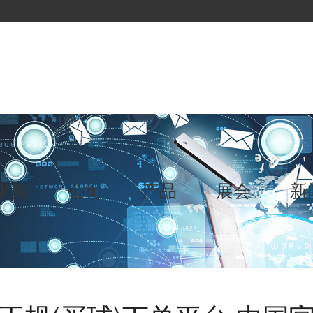
求购
公司
产品
展会
新