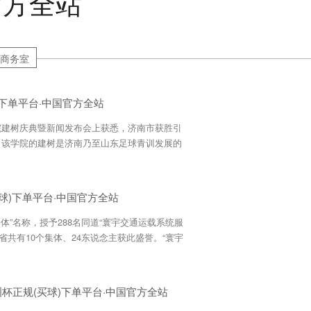
官方全站
商务室
下单平台·中国官方全站
学院建树庆典暨新闻发布会上获悉，济南市获胜引
。该学院的建树是济南乃至山东足球青训发展的
东说念主才培养提供寰球级平台。 算作皇家西
买球)下单平台·中国官方全站
”名称，授予288名同道“寰宇交通运载系统服
省共有10个集体、24东说念主获此盛誉。“寰宇
体 山东省交通运载厅法律阐述局 山...
杯正规(买球)下单平台·中国官方全站