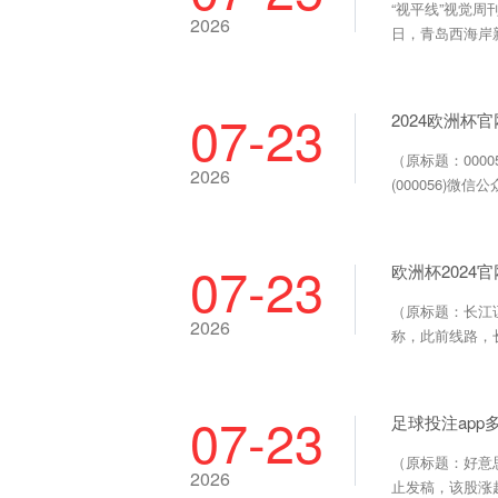
“视平线”视觉周刊
2026
日，青岛西海岸
海、日照四城于2
07-23
2024欧洲杯
（原标题：000
2026
(000056)
固态电板主要从
虚耗...
07-23
欧洲杯2024
（原标题：长江
2026
称，此前线路，
系股份转让已完
股完成过户 长...
07-23
足球投注app
（原标题：好意思股
2026
止发稿，该股涨超