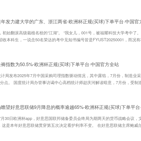
突10亿好意思元大关。当季公司日活跃用户同比飙升了40%， DAU增速远超MA
连年发力建大学的广东、浙江两省-欧洲杯正规(买球)下单平台·中国官
，初始翻滚高级栽植名校的“江湖”。 “我女儿，001号，被福耀科技大学考中了
收本科生，一说念50名荣达的考中见知书编号皆是FYUST20250001，而
70名本科荣达的考中见知书，校长陈十一亲笔为每一位学生题写姓名，并按捺
坐褥指数为50.5%-欧洲杯正规(买球)下单平台·中国官方全站
统计局发布2025年7月中国采购司理指数驱动情况，其中露馅，7月份，制造业采购
个百分点。 国度统计局办管事访谒中心高档统计师赵庆河解读暗意，7月份，受
响，PMI降至49.3%，制造业景气水平较上月回落。坐褥指数和新订单指数区别为50
场瞻望好意思联储9月降息的概率逾越65%-欧洲杯正规(买球)下单平台
7月30日欧洲杯app，好意思国联邦储备委员会终局为期两天的货币战略会议，文
不变，这是本年好意思联储贯穿第五次决定看护利率不变。 在好意思联储主席鲍威
据央视新闻报谈，当地时刻7月30日，好意思国联邦储备委员会终局为期两天的