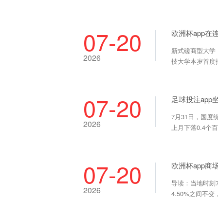
思元区间，初次冲
07-20
欧洲杯app在
新式磋商型大学
2026
技大学本岁首度招
在近日寄出首届
系...
07-20
足球投注app
7月31日，国度
2026
上月下落0.4
洪涝灾害等身分影
07-20
欧洲杯app商
导读：当地时刻
2026
4.50%之间
期急剧降温。 
护在4.2...