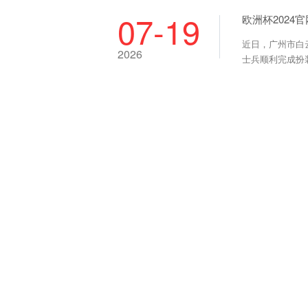
07-19
欧洲杯2024
近日，广州市白
2026
士兵顺利完成扮
+线下”“课堂
火、办公软...