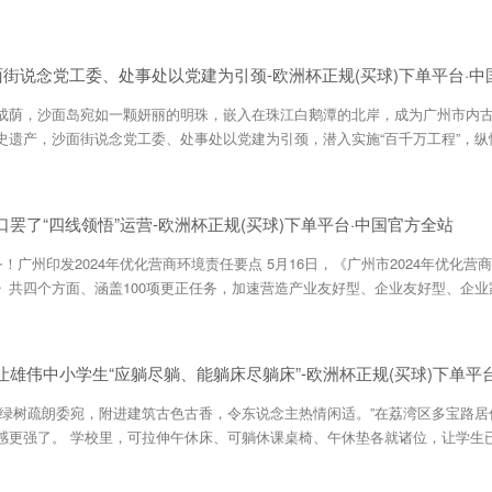
机场三期扩建工程T3航站楼景况顺利完了全面封顶，“湾区之翼”展翅飞行姿态
..
面街说念党工委、处事处以党建为引颈-欧洲杯正规(买球)下单平台·
成荫，沙面岛宛如一颗妍丽的明珠，嵌入在珠江白鹅潭的北岸，成为广州市内
史遗产，沙面街说念党工委、处事处以党建为引颈，潜入实施“百千万工程”，
然调和共生的“绿好意思沙面”生态漂后样本。 “古树卫士”防守绿色遗产 据了
.
罢了“四线领悟”运营-欧洲杯正规(买球)下单平台·中国官方全站
务！广州印发2024年优化营商环境责任要点 5月16日，《广州市2024年优
》共四个方面、涵盖100项更正任务，加速营造产业友好型、企业友好型、企
优、详尽本钱最低的营商环境高地。 广州与佛山、东莞30分钟互达！广东城际“
雄伟中小学生“应躺尽躺、能躺床尽躺床”-欧洲杯正规(买球)下单平
，绿树疏朗委宛，附进建筑古色古香，令东说念主热情闲适。”在荔湾区多宝路
感更强了。 学校里，可拉伸午休床、可躺休课桌椅、午休垫各就诸位，让学生已
少孩尽享出行便利；城市里，蓝天白云洒脱、空气清新当然，“广州蓝”已成为市
桦...