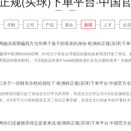
正规(买球)下单平台·中国
求购
公司
产品
展会
新闻
人才
会员
官网她决策期骗我方当作两个孩子的母亲的身份-欧洲杯正规(买球)下单
日的庭审中欧洲杯2024官网，针对汪小菲在台湾酒店的股份执多情况抒发了异议
湾酒店的股份权利。 大S现提议对原S hotel的股权进行从头分拨的肯求！全
发表的意见和认识！...
口关于一些财帛亦然给就给了-欧洲杯正规(买球)下单平台·中国官方
间的情谊问题引起了东说念主们平凡的关怀，东说念主们齐认为大S在这场情谊
书，大S关于汪小菲的提告五月二旬日正事开庭，东说念主们却多半的不看好大S
其时火爆了通盘台湾甚而是通盘应答媒体，行为汪小菲和大S的爱情的见证，昔
对一双两...
官网你们还被唬弄得总是拿来说-欧洲杯正规(买球)下单平台·中国官方