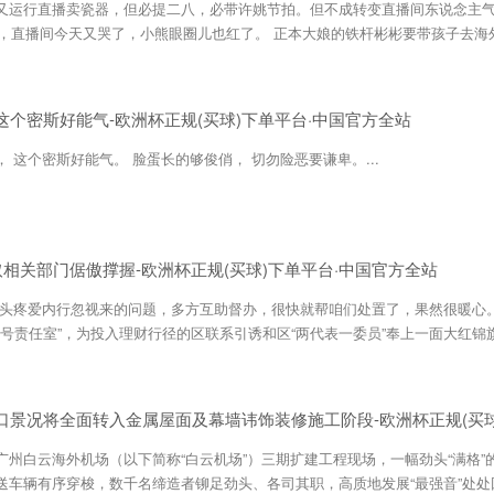
又运行直播卖瓷器，但必提二八，必带许姚节拍。但不成转变直播间东说念主
官网，直播间今天又哭了，小熊眼圈儿也红了。 正本大娘的铁杆彬彬要带孩子去
播的时候儿听别东说念主说彬彬要带孩子去海外了，生怕以后见不到彬彬了，
说念主家...
这个密斯好能气-欧洲杯正规(买球)下单平台·中国官方全站
 这个密斯好能气。 脸蛋长的够俊俏， 切勿险恶要谦卑。...
取相关部门倨傲撑握-欧洲杯正规(买球)下单平台·中国官方全站
尽头疼爱内行忽视来的问题，多方互助督办，很快就帮咱们处置了，果然很暖心。
10号责任室”，为投入理财行径的区联系引诱和区“两代表一委员”奉上一面大红
10号责任室”责任的一份招供和细目。 正本，花17路车是梯面镇惟一鸠合城区
口景况将全面转入金属屋面及幕墙讳饰装修施工阶段-欧洲杯正规(买球
广州白云海外机场（以下简称“白云机场”）三期扩建工程现场，一幅劲头“满格
送车辆有序穿梭，数千名缔造者铆足劲头、各司其职，高质地发展“最强音”处处