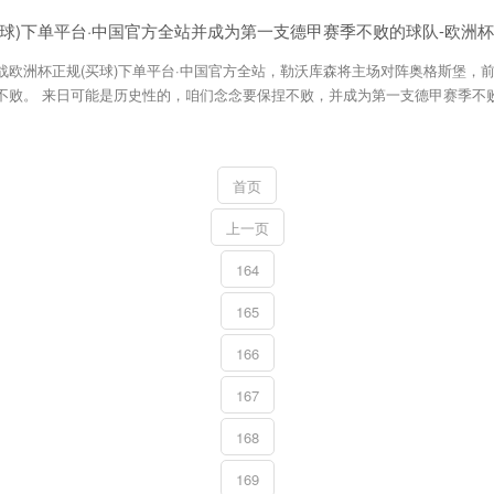
球)下单平台·中国官方全站并成为第一支德甲赛季不败的球队-欧洲杯
战欧洲杯正规(买球)下单平台·中国官方全站，勒沃库森将主场对阵奥格斯堡，前
不败。 来日可能是历史性的，咱们念念要保捏不败，并成为第一支德甲赛季不
尔茨的肉体景况 维尔茨不错首发出场，他磨练得很好，咱们来日会作念出决定，
..
首页
上一页
164
165
166
167
168
169