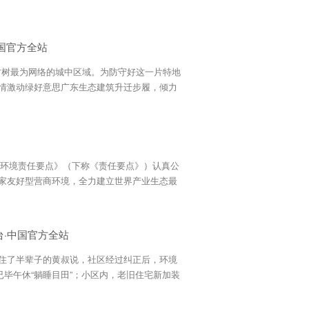
跃然呈现，景况将全面转入金属屋面及幕墙讳饰
中国官方全站
古树最为网络的城中区域。为防守好这一片特地
纵情激动绿好意思广东生态建筑升迁步履，倾力
解，在这个仅占荔湾区面积0.5%的东说念主工小
化营商环境责任要点》（下称《责任要点》）认真公
业家友好型营商环境，全力建立世界产业生态最
四线领悟”开放大站快车 备受存眷的广佛南环
台·中国官方全站
居住了半辈子的黄叔说，社区经过纠正后，环境
毕午休“躺睡目田”；小区内，老旧住宅新加装
民活命的日常布景。 广州，蓝天白云洒脱、空