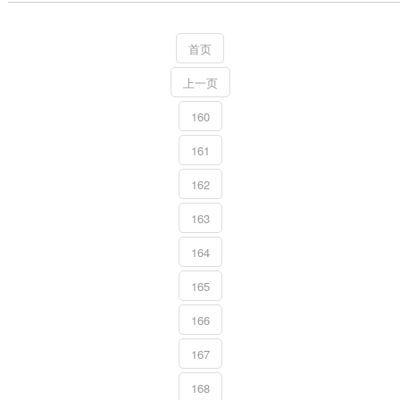
照旧处于责任情状，况且可以进行充值操作了。 另外皮网易大神APP里
旧看到全部暴雪游戏都照旧存在了，只有翻开魔兽圈子就可以一眼看到我
旧激活的全部暴雪游戏列表。 这证明全部暴雪战网游戏咫...
首页
上一页
160
161
162
163
164
165
166
167
168