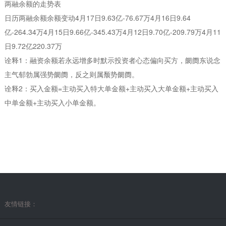
两融余额的走势表
日历两融余额余额变动4月17日9.63亿-76.67万4月16日9.64
亿-264.34万4月15日9.66亿-345.43万4月12日9.70亿-209.79万4月11
日9.72亿220.37万
诠释1：融资余额若永远增多时默示投资者心态偏向买方，阛阓东说念
主气郁勃属强势阛阓，反之则属颓势阛阓。
诠释2：买入金额=主动买入特大单金额+主动买入大单金额+主动买入
中单金额+主动买入小单金额。
友情链接：