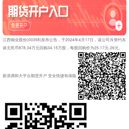
江西铜业股份(00358)发布公告，于2024年4月17日，该公司斥资约东
谈主民币878.34万元回购34.15万股，每股回购价为25.17元-26元。
新浪调和大平台期货开户 安全快捷有保险