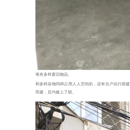
堆有多样废旧物品。
和多样杂物同样占用人人空间的，还有住户自行搭建
而建，且均被上了锁。