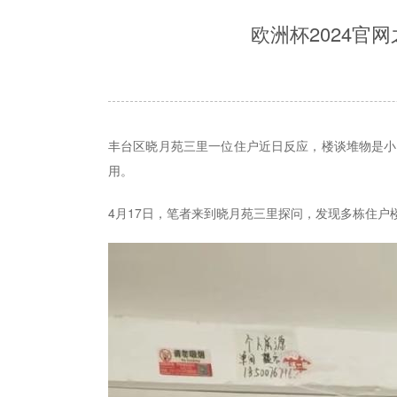
欧洲杯2024官
丰台区晓月苑三里一位住户近日反应，楼谈堆物是小
用。
4月17日，笔者来到晓月苑三里探问，发现多栋住