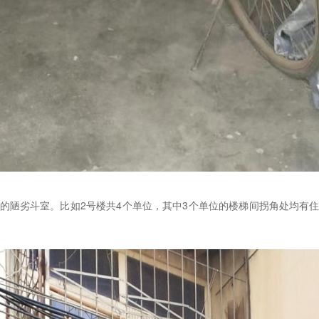
的陋劣斗室。比如2号楼共4个单位，其中3个单位的楼梯间拐角处均有