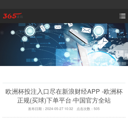
欧洲杯投注入口尽在新浪财经APP -欧洲杯
正规(买球)下单平台·中国官方全站
发布日期：2024-05-27 10:32 点击次数：505