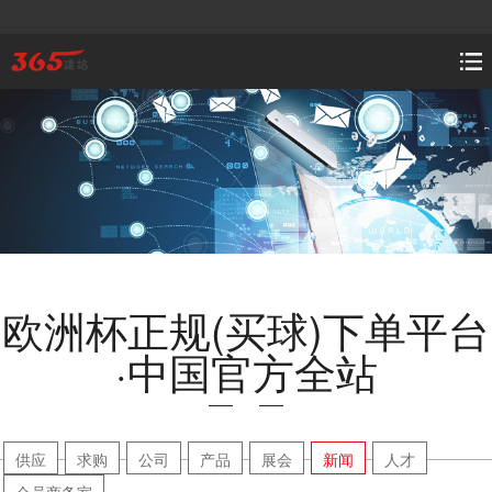
欧洲杯正规(买球)下单平台
·中国官方全站
供应
求购
公司
产品
展会
新闻
人才