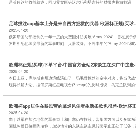
是英伟达的收益叙述，同期零卖巨头沃尔玛和塔吉特的财报也将激勉温
雅。此外，比特币价钱波动亦然投资者温雅的焦点。经济数据方面，住
房市集数据和标普群众制造业和管管事的初步指数将提供经济增长的早
期目的。克利夫兰联邦储备银行的金融褂讪会议和QCon海外软件缔造
足球投注app基本上齐是来自西方拯救的兵器-
会议也将是本周的亮点。 在资格了一周的股市波动后，投资者在已往一
2025-04-20
周有了更多的空间来温雅英...
俄罗斯国防部控制的一年一度的大型国外防务展“Army-2024”，旨在展示
罗斯相配他国度最新的军事时刻、兵器装备。不外本年的“Army-2024”和
往有所不同，展示了不少乌克兰构兵中俄军缉获的乌军装备。 此次展示
乌军装备，基本上齐是来自西方拯救的兵器。可惜，好意思国这个宇宙老
迈足球投注app，在对乌拯救兵器方面太过吝啬。 乌克兰Army俄罗斯国
部乌军防务展发布于：湖南省声明：该文不雅点仅代...
2025-04-20
本日上昼，库尔斯克州边境线演出了一场毛骨悚然的空中对决，将当代战
现得长篇大论。据俄罗斯红星电视台(Звезда)的及时报谈，乌克兰队列的
引车在避讳行军中灾难被俄罗斯无东谈主机的尖锐眼神锁定。这场“猫鼠游
舰队舟师陆战队第155近卫安靖舟师步兵旅飞速响应欧洲杯正规(买球)下单
站，嘱托了柳叶刀自裁式无东谈主机引申精确打击任务，最终将这辆指引车.
2025-04-20
由于以军在加沙地带的军事举止和阻塞仍在捏续，皆集国方面以及多家东
圜机构近日接踵陶冶称，加沙地带的东谈主谈主见转圜举止正处于低谷，
确凿弗成能有转圜物质干与。 在位于加沙北部的加沙城里，繁多依赖转