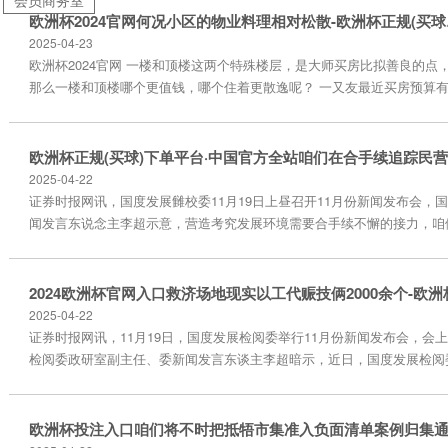
会员商务室
欧洲杯20
2025-04-23
欧洲杯2024官网 一楼和顶楼这两个特殊楼层，是大师买房比拟善良的点
那么一楼和顶楼哪个更值钱，哪个住着更散逸呢？ 一又友最近买房预算
限，看上了同小区的顶楼和一楼，价钱差未几，到底买哪个好，哪个畴昔
保值一些呢，颠倒纠结？ 今天，咱们就来通过一些着实案例和内行东谈
分析，沿途剖判一楼和顶楼的畴昔，望望它们到底谁更值钱，谁更适应你
.01 为什么搬离一楼？ 毕业第一套房就买的一楼，带了个50㎡小...
2025-04-22
证券时报网讯，国度发展雠校委11月19日上昼召开11月份新闻发布会，
闻发言东说念主李超示意，营造考究发展环境需要合手续不懈的接力，咱
和问题，欢乐崇敬听取民营企业的心声，将不时会同关连方面选择更多求
度紧要模样建设，完善民营企业融资营救战略轨制，积极营造善良营救民
规...
2025-04-22
证券时报网讯，11月19日，国度发展检阅委举行11月份新闻发布会，会
检阅委政研室副主任、委新闻发言东谈主李超暗示，近日，国度发展检阅
部等部门提前下达两批2025年度以工代赈中央专项投资90.5亿元，救济
代赈技俩2000余个。初步测算，本年提前下达的以工代赈专项投资技俩将
名公共就近管事，盘算披发劳务酬金超27亿元。李超暗示，下一步，国度
将督促相...