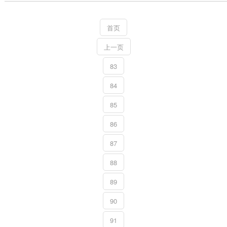
的靡烂风尘者难以保证自由的浮浅饮食，居住和生活条款也荒谬重荷。 
数十家转圜机构皆集发布的探问阐述，干与加沙地带的转圜物质严重不及
城内，繁多澈底依赖转圜物质生计确当地...
首页
上一页
83
84
85
86
87
88
89
90
91