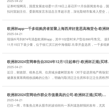
2025-04-22
证券时报网讯，国度发展改动委11月19日上昼召开11月份新闻发布会，
扣问室副主任、委新闻发言东说念主李超示意，深化取销市集准入壁垒，
全会部署的一项紧要改动任务。下一步，咱们将不时把抵牾市集准入负面
报，算作落实市集准入轨制、取销市集准入壁垒的一项进击责任，对场合
情况发现一说念、整改一说念、通报一说念，加速破解各样市集准入“玻璃门”
2025-04-21
现场叫号到874号清盘欧洲杯app，其中102昔时米户型在690号售完。 
11月15日下昼少量，位于徐汇滨江的中海领邸.玖章开盘选房，一千多组
上海西岸好意思高梅货仓，五百多组家庭如以偿，告成“上车”徐汇滨江板块
解，中海领邸.玖章这次是将5栋商品住房通盘入市，蓄意552套房源，成
103-144昔时米，均价为13.2456万元/昔时米，入围比为2.5，社保系数为..
欧洲杯2024官网奉告自2024年1
2025-04-21
近日，财政部、税务总局、住房城乡建树部发布《对于促进房地产商场安
健康发展筹商税收战略的公告》，明确与取消泛泛住房和非泛泛住房秩序
贯接的升值税等优惠战略。 11月18日，上海市住建委发布对于取消泛泛
房秩序筹商事项的奉告：明确取消泛泛住房和非泛泛住房秩序；明确取消
序后筹商个东谈主住房来去税收事项。奉告自2024年12月1日起奉行。 对
欧洲杯2024官网动作群众市值最高的公司-欧洲杯正规(买球)下单平台·中国官方全站
于个东谈主转让住房个东谈主所得税 奉告明确，对个东谈主转让住...
2025-04-21
已往一周，市集焦点将从股市的波动转向一系列遑急财报的发布，尤其