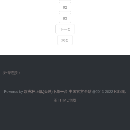
92
93
下一页
末页
友情链接：
欧洲杯正规(买球)下单平台·中国官方全站
RSS地
Powered by
@2013-2022
图
HTML地图