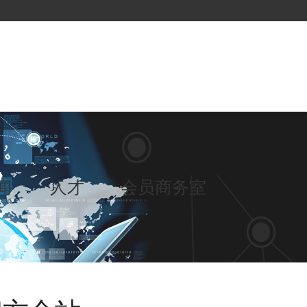
闻
人才
会员商务室