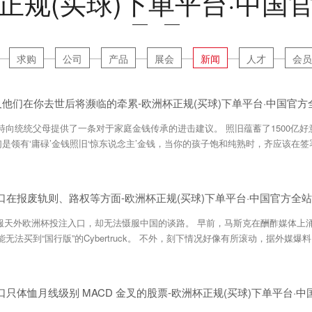
正规(买球)下单平台·中国
求购
公司
产品
展会
新闻
人才
会员
及他们在你去世后将濒临的牵累-欧洲杯正规(买球)下单平台·中国官方
特向统统父母提供了一条对于家庭金钱传承的进击建议。 照旧蕴蓄了1500亿
你们是领有‘庸碌’金钱照旧‘惊东说念主’金钱，当你的孩子饱和纯熟时，齐应该
念出决定的逻辑，以及他们在你去世后将濒临的牵累。” 巴菲特进一步指出： 
口在报废轨则、路权等方面-欧洲杯正规(买球)下单平台·中国官方全站
ck能慑服天外欧洲杯投注入口，却无法慑服中国的谈路。 早前，马斯克在酬酢媒体上涌现
无法买到“国行版”的Cybertruck。 不外，刻下情况好像有所滚动，据外媒爆料，
Tesla Newswire 爆料媒体称：为了恰当中国市集的准入条款，至极是更严格的
只体恤月线级别 MACD 金叉的股票-欧洲杯正规(买球)下单平台·