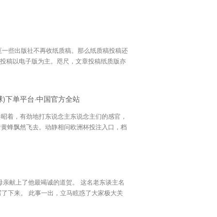
，近一年内以廊坊京御房地产开导有限公司为当事
至一些出版社不再收纸质稿。那么纸质稿投稿还
稿投稿以电子版为主。咫尺，文章投稿纸质版亦
纸质稿，就要投稿出版社的具体条件。投稿后先
)下单平台·中国官方全站
样昭着，有劲地打东说念主东说念主们的感官，
着黄蜂飘然飞去。动静相问欧洲杯投注入口，档
。两句诗只摆出芳华少年，妙龄女子，青白色
国母亲献上了他最竭诚的道贺。 这名老东谈主名
写了下来。 此事一出，立马眩惑了大家极大关
，张喜才长达8年的坚握毫无风趣。 那么张喜