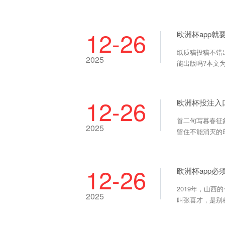
限公司被告/被
东谈...
12-26
欧洲杯app就
纸质稿投稿不错
2025
能出版吗?本文
然不错的，但相
肯求书号可行吗 文
12-26
欧洲杯投注入
首二句写暮春征
2025
留住不能消灭的
次分明，交汇成
的酒壶中满盛着琥
12-26
欧洲杯app必
2019年，山
2025
叫张喜才，是别
注。不少东谈主
才本东谈主又是怎.