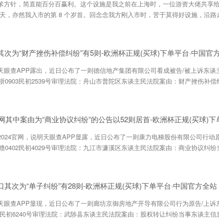
笨方针，简直能百分百赢利。这个设施是我之前在上海时，一位游资大佬共享
今天，亦然我入市的第 8 个岁首。回念念我方刚入市时，苦于莫得好设施，沿
幕前的您比我年长，是以我不敢说是传授教化，充其量等于共同探究。有说得不
1...
次为“财产挫伤补偿纠纷”有5则-欧洲杯正规(买球)下单平台·中国官
天眼查APP露出，近日公布了一则德信地产集团有限公司看成被告/被上诉东
）浙0903民初2539号审理法院：舟山市普陀区东谈主民法院案由：财产挫伤补
/被上诉东谈主：德信地产集团有限公司、绿城物业办事集团有限公司舟山分公
官网其中案由为“商业协议纠纷”的公告以52则居首-欧洲杯正规(买球)
2024官网，说明天眼查APP显露，近日公布了一则康力电梯股份有限公司行动
）赣0402民初4029号审理法院：九江市濂溪区东谈主民法院案由：商业协议纠
/被上诉东谈主：九江金晨房地产开导有限公司开庭日历：2024年11月27日 
其次为“单子纠纷”有28则-欧洲杯正规(买球)下单平台·中国官方全站
天眼查APP显现，近日公布了一则廊坊京御房地产开导有限公司行为原告/上诉
823民初6240号审理法院：武陟县东谈主民法院案由：股权转让纠纷当事东谈主