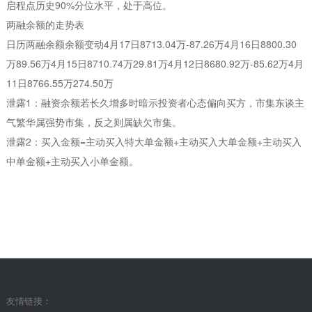
启程点历史90%分位水平，处于高位。
两融余额的走势表
日历两融余额余额变动4月17日8713.04万-87.26万4月16日8800.30
万89.56万4月15日8710.74万29.81万4月12日8680.92万-85.62万4月
11日8766.55万274.50万
泄露1：融资余额若长久增多时暗示投资者心态偏向买方，市集东谈主
气繁华属强势市集，反之则属缺欠市集。
泄露2：买入金额=主动买入特大单金额+主动买入大单金额+主动买入
中单金额+主动买入小单金额。
友情链接：