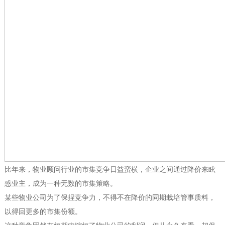
比年来，物业顾问行业的市集竞争日益蛮横，企业之间通过降价来眩
惑业主，成为一种无数的市集策略。
某些物业公司为了保捏竞争力，不得不在降价的同期栽培管事质料，
以得回更多的市集份额。
这种竞争固然在短期内缩短了物业公司的利润，但从永久来看，却促