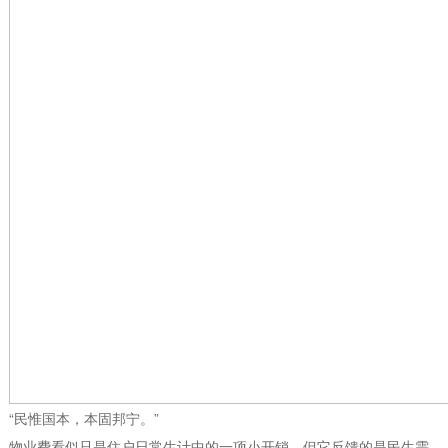
“民惟国本，本固邦宁。”
物业费看似只是住户日常生计中的一项小开销，但它反馈的是民生需