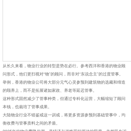
从长久来看，物业行业的转型是势在必行。参考西洋和香港的物业顾
问形式，他们更扫视对“物”的顾问，而非对“东说念主”的过度管事。
举例，香港的物业公司将大部分元气心灵参预到建筑物的选藏和缔造
的颐养上，而不是拓展诸如家政、养老等延迟管事。
这种形式固然减少了管事种类，但通过专科化运营，大幅缩短了顾问
本钱，也栽培了管事成果。
大陆物业行业不错鉴戒这一训戒，将更多资源参预到基础管事中，均
衡收费与管事质料之间的矛盾。
2025年的物业费降价潮，是经济与战略双轮驱动的限度，亦然民生诉