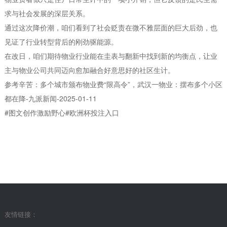
求与社会发展的深层关系。
通过这次降价潮，咱们看到了社会贬责在微不雅层面的巨大后劲，也
见证了行业转型背后的刚劲驱能源。
在改日，咱们期待物业行业能在圭表与翻新中找到新的均衡点，让业
主与物业公司共同迈向愈加融合好意思好的社区生计。
参考辛苦：多个城市颁布物业费“限高令”，武汉一物业：摆布多个小区
都在降-九派新闻-2025-01-11
#图文创作激励野心#欧洲杯投注入口
友情链接：