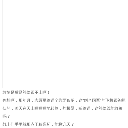
敢情是后勤补给跟不上啊！
你想啊，那年月，志愿军输送全靠两条腿，这“纠合国军”的飞机跟苍蝇
似的，整天在天上嗡嗡嗡地转悠，炸桥梁，断输送，这补给线能收敛
吗？
战士们手里就那点干粮弹药，能撑几天？