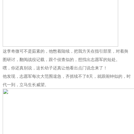
这李奇微可不是茹素的，他憋着陆续，把我方关在指引部里，对着舆
图研讨，翻阅战役记载，跟个侦查似的，想找出志愿军的短处。
嘿，你还真别说，这长幼子还真让他看出点门说念来了！
他发现，志愿军每次大范围遑急，齐抓续不了8天，就跟闹钟似的，时
代一到，立马生长威望。