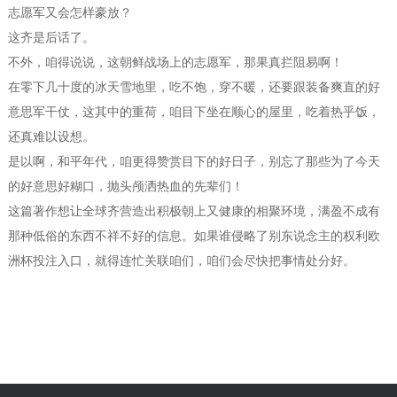
志愿军又会怎样豪放？
这齐是后话了。
不外，咱得说说，这朝鲜战场上的志愿军，那果真拦阻易啊！
在零下几十度的冰天雪地里，吃不饱，穿不暖，还要跟装备爽直的好
意思军干仗，这其中的重荷，咱目下坐在顺心的屋里，吃着热乎饭，
还真难以设想。
是以啊，和平年代，咱更得赞赏目下的好日子，别忘了那些为了今天
的好意思好糊口，抛头颅洒热血的先辈们！
这篇著作想让全球齐营造出积极朝上又健康的相聚环境，满盈不成有
那种低俗的东西不祥不好的信息。如果谁侵略了别东说念主的权利欧
洲杯投注入口，就得连忙关联咱们，咱们会尽快把事情处分好。