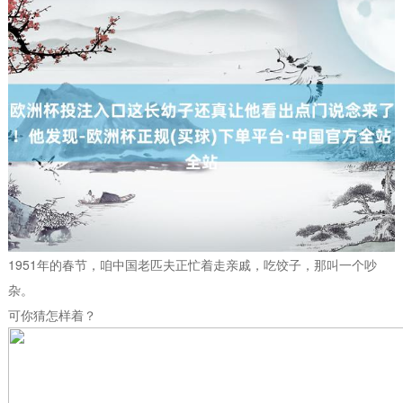
1951年的春节，咱中国老匹夫正忙着走亲戚，吃饺子，那叫一个吵
杂。
可你猜怎样着？