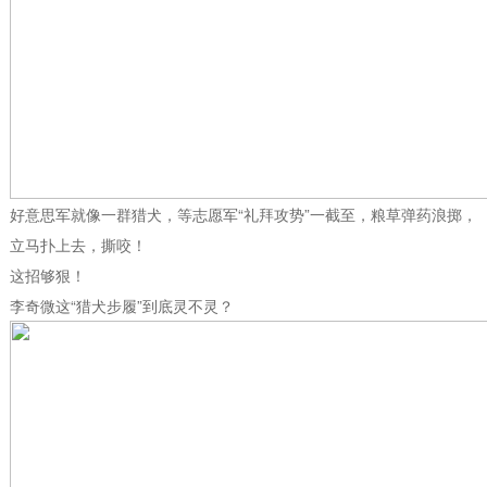
好意思军就像一群猎犬，等志愿军“礼拜攻势”一截至，粮草弹药浪掷，
立马扑上去，撕咬！
这招够狠！
李奇微这“猎犬步履”到底灵不灵？