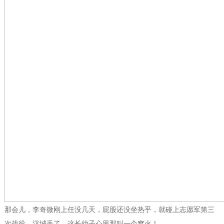
那会儿，李奇微刚上任没几天，屁股还没坐热乎，就碰上志愿军第三
次战役，汉城丢了，这长幼子心里那叫一个窝火！