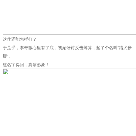
这仗还能怎样打？
于是乎，李奇微心里有了底，初始研讨反击筹算，起了个名叫“猎犬步
履”。
这名字得回，真够形象！