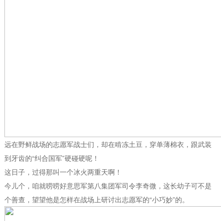
远在野鲜战场的志愿军战士们，却在啃冻土豆，穿单薄棉衣，跟武装
到牙齿的“纠合国军”硬碰硬呢！
这日子，过得那叫一个冰火两重天啊！
今儿个，咱就唠唠好意思军第八集团军司令李奇微，这长幼子可不是
个善查，望望他是怎样在战场上研讨出志愿军的“小巧妙”的。