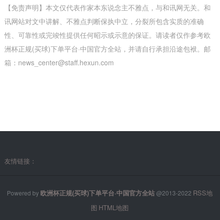
【免责声明】本文仅代表作家本东说念主不雅点，与和讯网无关。和
讯网站对文中讲解、不雅点判断保执中立，分裂所包含实质的准确
性、可靠性或完竣性提供任何昭示或示意的保证。请读者仅作参考欧
洲杯正规(买球)下单平台·中国官方全站，并请自行承担沿途包袱。邮
箱：news_center@staff.hexun.com
友情链接：
欧洲杯正规(买球)下单平台·中国官方全站
RSS地
Powered by
@2013-2022
图
HTML地图