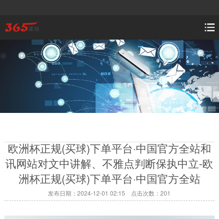
欧洲杯正规(买球)下单平台·中国官方全站和
讯网站对文中讲解、不雅点判断保执中立-欧
洲杯正规(买球)下单平台·中国官方全站
发布日期：2024-12-01 02:15 点击次数：201