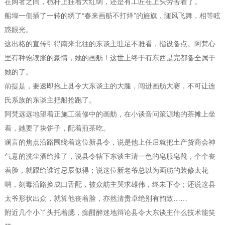
在两者之间，桅杆上挂着大红绸，还是有工匠在上头劳苦着了。
船埠一侧插了一转的绣了“春来画舫不打烊”的旌旗，随风飞舞，相等眩
惑眼光。
这出格的宣传引得南来北往的东谈主驻足不雅看，指设备点。阿梵心
里有种饱读胀的豪情，她的画舫！这世上终于有东西是完都备全属于
她的了。
前提是，要速即抱上县令大东谈主的大腿，闯进画舫大赛，不可让连
氏系族的东谈主把船抢跑了。
阿梵远远地望着正施工装修中的画舫，在小谈音问策源地的茶摊上坐
着，她要了块饼子，配着煎茶吃。
谰言的焦点沿路围绕着这位新县令，说是他上任后就把土产货商会神
气意的洗尘酒给推了，说县令辖下东谈主清一色的皂服皂靴，个个丧
着脸，就跟给谁过忌辰似得；说这位新老爷总以为画舫的装修太花
哨，刻毒沿路换成口舌配，被众舫主哭求雄伟，终未下令；还说这县
太爷形状出众，就算他丧着脸，亦然清贵卓绝别有韵致……
附近几个小丫头托着腮，痴酣醉迷地辩论县令大东谈主什么技术能笑