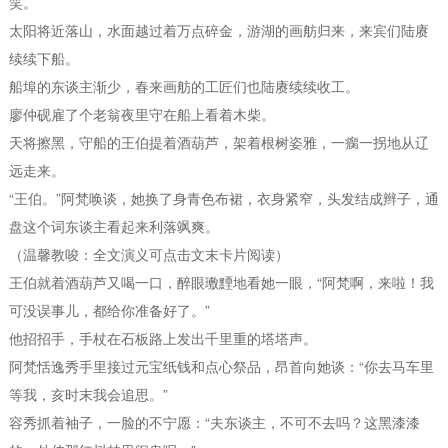
笑。
太阳将近落山，水面越过着万点碎金，游湖的画舫归来，来宾们陆赓
续续下船。
船埠的东谈主渐少，春来画舫的工匠们也陆赓续续收工。
廖仲砚雇了个老翁夜里守在船上看着木柴。
天将擦黑，守船的王伯提着酒葫芦，架着根树姿雅，一瘸一拐地从辽
远走来。
“王伯。”阿梵唤谈，她换了身青色布裙，衣身紧窄，头发结成辫子，通
盘这个词东谈主看起来利落飒爽。
（温馨教唆：全文演义可点击文末卡片阅读）
王伯就着酒葫芦又喝一口，醉眼璷黫地看她一眼，“阿梵啊，来啦！我
可没误事儿，都给你准备好了。”
他招招手，手杖在石板路上发出千里重的塔塔声。
阿梵恬逸秀手里接过元宝纸钱和点心祭品，昂首向她谈：“你去马车里
等我，亥时末我会追思。”
容秀抓着袖子，一脸的不宁愿：“夫东谈主，不可不去吗？这黑漆漆