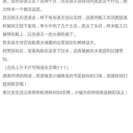
泉。这些东谈主走了近两个月，没东谈主说得清到底是去干什么，效
力终末一个都没追思。
其后闵王兵溃退走，终于有东谈主说出实情，说那些船工在试图脱逃
时被闵王部下发现，争斗中伤了几个士兵，惹火了头目，终末船工们
被绑在船上，让东谈主一把火都给烧了。
世东谈主传言说船着火倾覆的位置就在红树林这片。
阿梵得知后，冒着风险在这里下过水，还真被她在水底捞到过腰带
扣。
（点击上方卡片可阅读全文哦↑↑↑）
感谢环球的阅读，若是嗅觉小编推选的书妥贴你的口味，迎接给咱们
驳倒留言哦！
眷注女生演义筹商所欧洲杯2024官网，小编为你持续推选精彩演义！