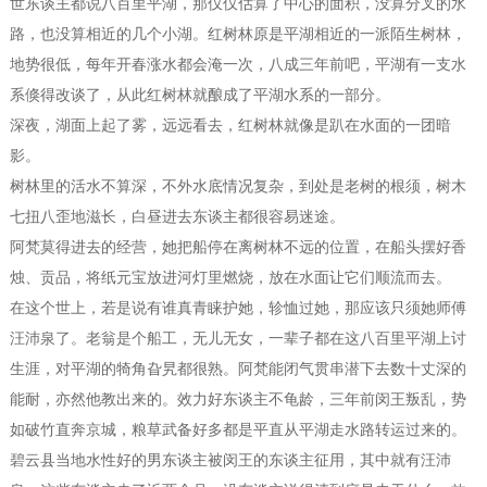
世东谈主都说八百里平湖，那仅仅估算了中心的面积，没算分叉的水
路，也没算相近的几个小湖。红树林原是平湖相近的一派陌生树林，
地势很低，每年开春涨水都会淹一次，八成三年前吧，平湖有一支水
系倏得改谈了，从此红树林就酿成了平湖水系的一部分。
深夜，湖面上起了雾，远远看去，红树林就像是趴在水面的一团暗
影。
树林里的活水不算深，不外水底情况复杂，到处是老树的根须，树木
七扭八歪地滋长，白昼进去东谈主都很容易迷途。
阿梵莫得进去的经营，她把船停在离树林不远的位置，在船头摆好香
烛、贡品，将纸元宝放进河灯里燃烧，放在水面让它们顺流而去。
在这个世上，若是说有谁真青睐护她，轸恤过她，那应该只须她师傅
汪沛泉了。老翁是个船工，无儿无女，一辈子都在这八百里平湖上讨
生涯，对平湖的犄角旮旯都很熟。阿梵能闭气贯串潜下去数十丈深的
能耐，亦然他教出来的。效力好东谈主不龟龄，三年前闵王叛乱，势
如破竹直奔京城，粮草武备好多都是平直从平湖走水路转运过来的。
碧云县当地水性好的男东谈主被闵王的东谈主征用，其中就有汪沛