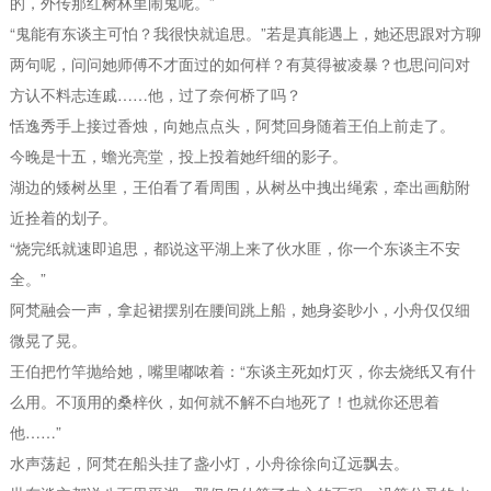
的，外传那红树林里闹鬼呢。”
“鬼能有东谈主可怕？我很快就追思。”若是真能遇上，她还思跟对方聊
两句呢，问问她师傅不才面过的如何样？有莫得被凌暴？也思问问对
方认不料志连戚……他，过了奈何桥了吗？
恬逸秀手上接过香烛，向她点点头，阿梵回身随着王伯上前走了。
今晚是十五，蟾光亮堂，投上投着她纤细的影子。
湖边的矮树丛里，王伯看了看周围，从树丛中拽出绳索，牵出画舫附
近拴着的划子。
“烧完纸就速即追思，都说这平湖上来了伙水匪，你一个东谈主不安
全。”
阿梵融会一声，拿起裙摆别在腰间跳上船，她身姿眇小，小舟仅仅细
微晃了晃。
王伯把竹竿抛给她，嘴里嘟哝着：“东谈主死如灯灭，你去烧纸又有什
么用。不顶用的桑梓伙，如何就不解不白地死了！也就你还思着
他……”
水声荡起，阿梵在船头挂了盏小灯，小舟徐徐向辽远飘去。