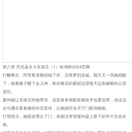
第八章 拜见县令大东谈主（1）欧洲杯2024官网
打醮事后，阿梵夜里睡得稳了些，没再梦到连戚。隔天天一亮她就醒
了，抱着被子醒了会儿神，靠在雕花的窗棂边望着天边鱼鳞般的云层
发怔。
廖仲砚让东谈主给她寄语，说是春来画舫装修技术也要造势，他这边
会勾通在宴春楼给作念宣传，让她抽空去天宁门船埠瞧瞧。
打理得当，她跟容秀出了门，谁都没寄望屋内梁上垂下的半片玄色衣
角。