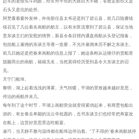
赶车的老徐头斗鸡眼，经常对平坦的大路目大不睹，零散走那些又是
石头又是坑的处所。
阿梵看着窗外发神，外传新任县太爷还是到了碧云县，前几日陆赓续
续召见了几位着名画舫的舫主，以有水匪流窜到了碧云县，保证当地
贵东谈主们的安慰的情势，新县令条目辖内通盘画舫从头登记报备，
包括船上雇佣的东谈主等逐一造册，不允许雇佣来历不解之东谈主。
前几日她还是把春来画舫的信息上报了，她这条刚从运猪仔的货船里
脱颖而出的画舫，籍籍无名，当然莫得经历受到县令大东谈主的召
见。
天宁门船埠。
黎明，湖上起着浅浅的薄雾。天气转暖，平湖的景致越来越好意思，
停泊的画舫并未几。
每年到了这个时节，平湖上画舫营业就变得紧俏起来，有商贾包船出
游的，有女眷去卑鄙的法云寺祝愿的，念书东谈主们也经常把寿宴改
在船上，边赏好意思景边吃船宴。
凑巧，当天静不雅与温绮都在船埠边停泊着。“了不得的”春来画舫就停