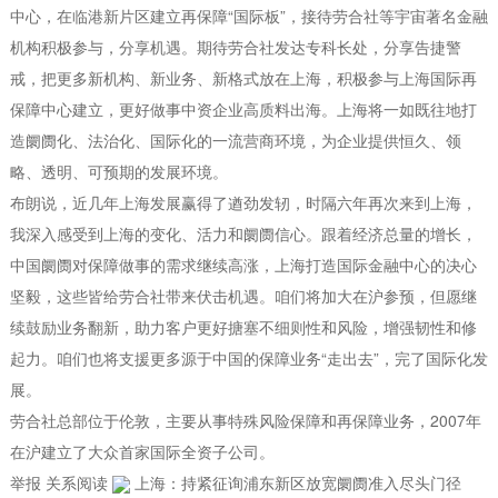
中心，在临港新片区建立再保障“国际板”，接待劳合社等宇宙著名金融
机构积极参与，分享机遇。期待劳合社发达专科长处，分享告捷警
戒，把更多新机构、新业务、新格式放在上海，积极参与上海国际再
保障中心建立，更好做事中资企业高质料出海。上海将一如既往地打
造阛阓化、法治化、国际化的一流营商环境，为企业提供恒久、领
略、透明、可预期的发展环境。
布朗说，近几年上海发展赢得了遒劲发轫，时隔六年再次来到上海，
我深入感受到上海的变化、活力和阛阓信心。跟着经济总量的增长，
中国阛阓对保障做事的需求继续高涨，上海打造国际金融中心的决心
坚毅，这些皆给劳合社带来伏击机遇。咱们将加大在沪参预，但愿继
续鼓励业务翻新，助力客户更好搪塞不细则性和风险，增强韧性和修
起力。咱们也将支援更多源于中国的保障业务“走出去”，完了国际化发
展。
劳合社总部位于伦敦，主要从事特殊风险保障和再保障业务，2007年
在沪建立了大众首家国际全资子公司。
举报 关系阅读
上海：持紧征询浦东新区放宽阛阓准入尽头门径