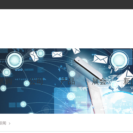
求购
公司
产品
展会
新
新闻
>