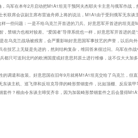
不真确，乌军在本年2月启动把M1A1坦克干预阿夫杰耶夫卡主意与俄军作战
士长联席会议副主席布雷迪舟师上将的说法，M1A1由于受到俄军无东谈
样一些问题：一是不给乌克兰开首进的刀兵。好意思军开首进的坦克是M1A
智，禁锢力也相对较差。“爱国者”导弹系统也一样，好意思军开首进的是“爱国
刀兵要是在乌克兰战场被残害，会严重影响好意思国军事技艺的声誉，以后向
在技艺上无疑是先进的，然则结构复杂，维回答来很过问。乌军在作战中受
制刀兵都只可送到北约的欧洲国度或好意思邦原土进行维修，这不仅大大加
性的调遣和改装。好意思国在旧年9月就将M1A1坦克交给了乌克兰，但
牾无东谈主机、巡飞弹和反坦克导弹的畸形禁锢套件，比如顶棚、反应装甲
套件？根由令东谈主啼笑齐非，因为加装畸形禁锢套件之后会显得M1A1