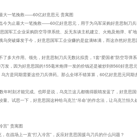
大一笔挽救——60亿好意思元 贵寓图
迄今为止最大一笔挽救——60亿好意思元，用于为乌军采购好意思制刀
意思国军工企业采购防空导弹系统、反无东谈主机建立、火炮及炮弹、旷
俄乌突破爆发于今，好意思国军工企业赚的是盆满钵满，而这亦然好意思
了多大作用。领先，好意思制刀兵无数比拟贵，1套“爱国者”防空导弹系统
0万发，因为好意思国的155毫米炮弹一发的价钱还是被炒到8560好意思
备，乌方是同期需要这些刀兵弹药。那么全球不错算算，60亿好意思元同期去
花数年时刻才能完成。也即是说，乌克兰这儿都饿得眼睛发蓝了，好意思
量。试思一下，好意思国这种给乌克兰“吊命”的作念法，让乌克兰恒久处
宫” 贵寓图
克，在战场上一直“打入冷宫”，反应好意思国援乌刀兵的什么问题？