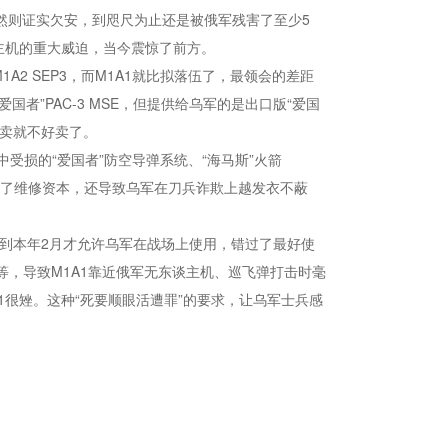
，然则证实欠安，到咫尺为止还是被俄军残害了至少5
主机的重大威迫，当今震惊了前方。
2 SEP3，而M1A1就比拟落伍了，最领会的差距
者”PAC-3 MSE，但提供给乌军的是出口版“爱国
外卖就不好卖了。
损的“爱国者”防空导弹系统、“海马斯”火箭
多了维修资本，还导致乌军在刀兵诈欺上越发衣不蔽
直到本年2月才允许乌军在战场上使用，错过了最好使
等，导致M1A1靠近俄军无东谈主机、巡飞弹打击时毫
很矬。这种“死要顺眼活遭罪”的要求，让乌军士兵感