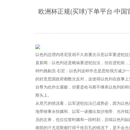
欧洲杯正规(买球)下单平台·中
以色列总理内塔尼亚胡不久前屡次示意以军要进犯拉法
直新闻：以色列还是晓谕要进犯拉法，但在进犯前，
特约挑剔员 石宏：以色列这样作念是思给我方减少
的好意思国政府都数次反对，这使得以色列在政事上
自尊为此作出腐败，但要是哈马斯不继承以色列的和
斯头上。
从咫尺的情况看，以军进犯拉法已成势必，因为以色
地带竣事永恒媾和、以军一谈撤出加沙地带、允许耽
员的左券，也仅仅暂时媾和一段时刻，后续以色列如
南部的汗尤尼斯都打得千疮百孔的情况下，是不会允