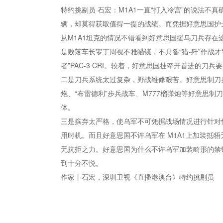
特约挑剔员 石宏：M1A1一直“打入冷宫”的说法
辆，却莫得获取值得一提的战绩。而凭据好意思国护
从M1A1坦克的情况不错看到好意思国援乌刀兵存在这
是败落车长零丁周视不雅瞄镜，不具备“猎-歼”作战才
者”PAC-3 CRI。较着，好意思国挂牵开首进的
二是刀兵系统太过复杂，野战维修艰苦。好意思制刀兵
炮、“布雷德利”步兵战车、M777榴弹炮等好意思
体。
三是摈弃太严格，使乌军不可凭据战场情况进行针对
用时机。而且好意思国不许乌军在 M1A1上加装抵
无抗拒之力。好意思国为什么不许乌军加装畸形的禁锢
到十分不悦。
作家丨石宏，深圳卫视《直播港澳台》特约挑剔员