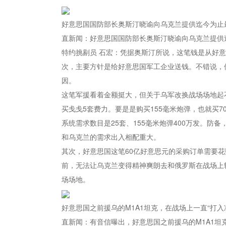
好意思国国防部长奥斯汀晓谕向乌克兰提供迄今为止最
直新闻：好意思国国防部长奥斯汀晓谕向乌克兰提供
特约挑剔员 石宏：凭据奥斯汀所说，这笔钱是从好
次，主要方针是给好意思国军工企业送钱。不错说，
因。
这笔军援看着金额挺大，但关于乌军改换战场场地起不
买戋戋5套费力。要是是购买155毫米炮弹，也就买7
系统需求数目是25套、155毫米炮弹400万发。防
和乌克兰的需求出入相配重大。
其次，好意思国这笔60亿好意思元的采购订单需要
前，无法让乌克兰变得精神爽朗去和俄罗斯在战场上较
场场地。
好意思国之前援乌的M1A1坦克，在战场上一直“打入冷
直新闻：有音信曝出，好意思国之前援乌的M1A1坦