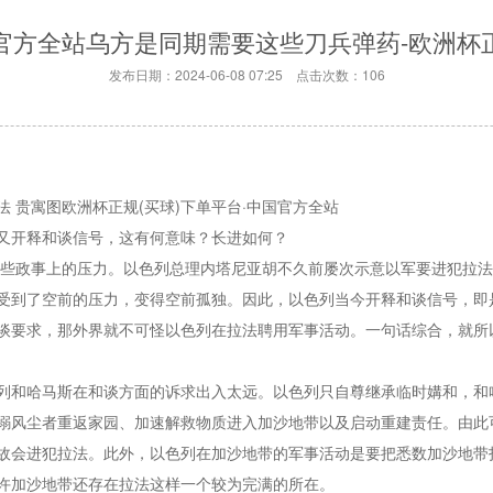
国官方全站乌方是同期需要这些刀兵弹药-欧洲杯正
发布日期：2024-06-08 07:25 点击次数：106
 贵寓图欧洲杯正规(买球)下单平台·中国官方全站
又开释和谈信号，这有何意味？长进如何？
一些政事上的压力。以色列总理内塔尼亚胡不久前屡次示意以军要进犯拉
受到了空前的压力，变得空前孤独。因此，以色列当今开释和谈信号，即
谈要求，那外界就不可怪以色列在拉法聘用军事活动。一句话综合，就所
列和哈马斯在和谈方面的诉求出入太远。以色列只自尊继承临时媾和，和
溺风尘者重返家园、加速解救物质进入加沙地带以及启动重建责任。由此
故会进犯拉法。此外，以色列在加沙地带的军事活动是要把悉数加沙地带打
许加沙地带还存在拉法这样一个较为完满的所在。