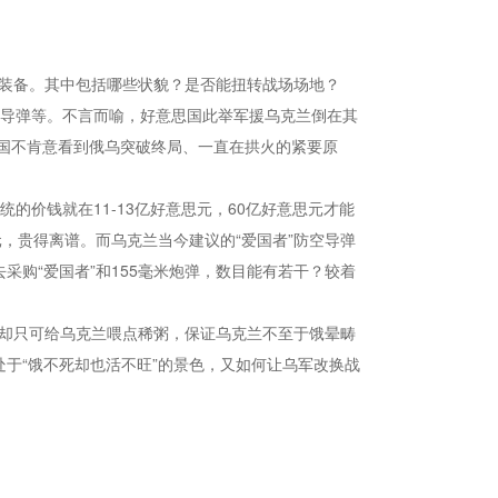
兵装备。其中包括哪些状貌？是否能扭转战场场地？
地导弹等。不言而喻，好意思国此举军援乌克兰倒在其
国不肯意看到俄乌突破终局、一直在拱火的紧要原
的价钱就在11-13亿好意思元，60亿好意思元才能
元，贵得离谱。而乌克兰当今建议的“爱国者”防空导弹
采购“爱国者”和155毫米炮弹，数目能有若干？较着
国却只可给乌克兰喂点稀粥，保证乌克兰不至于饿晕畴
于“饿不死却也活不旺”的景色，又如何让乌军改换战