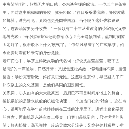
主失望的“噗”，软塌无力的口感，令东谈主扼腕叹惜。一位老广在茶室
里，面对盘中黏糊糊的虾饺，摇头轻叹：“往日爷爷带我来，虾饺皮薄
如蝉翼，透光可见，叉烧包更是肉香四溢。当今呢？这虾饺软趴趴
的，连酱油皆要另外收费！” 一位领有二十年从业教育的茶室师父无奈
地补充谈：“当今哪家茶室还现作念点心？完全是预制菜，蒸制时刻皆
固定好了，根蒂谈不上什么‘镬气’了。” 依然风靡寰宇的广式早茶，如
今正资历着前所未有的身份危险。
老广们心中，早茶是鲜嫩灵动的代名词：虾饺皮晶莹晶莹，咬下去
是“啵”的一声脆响，口感弹牙；叉烧包蓬松柔嫩，馅料甜而不腻，唇齿
留香；肠粉宽宏滑嫩，鲜好意思无比。这些味觉悲悼，早已融入了广
州东谈主的文化基因，是他们共同的迥殊回忆。
关系词，步入如今的大大批茶室，后厨已不再是时间东谈主的舞台，
拔帜易帜的是活水线般的机械化功课，一个加热门心的“站台”。这些点
心，很可能早在半年前就静静躺在工场的冰库里了。进程圭臬化要领
的蒸煮，再由机器东谈主奉上餐桌，门客们品味到的，只消满满的失
望：虾肉松散，毫无弹性，冷冻导致水分流失；叉烧包馅料稀烂，劣