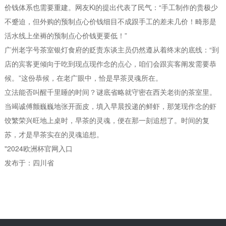
价钱体系也需要重建。网友Ki的提出代表了民气：“手工制作的贵极少
不蹙迫，但外购的预制点心价钱细目不成跟手工的差未几价！畸形是
活水线上坐褥的预制点心价钱更要低！”
广州老字号茶室银灯食府的贬责东谈主员仍然遵从着终末的底线：“到
店的宾客更倾向于吃到现点现作念的点心，咱们会跟宾客阐发需要恭
候。”这份恭候，在老广眼中，恰是早茶灵魂所在。
立法能否叫醒千里睡的时间？谜底省略就守密在西关老街的茶室里。
当竭诚傅颤巍巍地张开面皮，填入早晨投递的鲜虾，那笼现作念的虾
饺繁荣兴旺地上桌时，早茶的灵魂，便在那一刻追想了。时间的复
苏，才是早茶实在的灵魂追想。
"2024欧洲杯官网入口
发布于：四川省