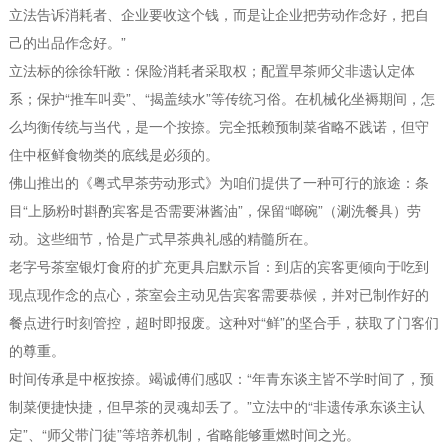
立法告诉消耗者、企业要收这个钱，而是让企业把劳动作念好，把自
己的出品作念好。”
立法标的徐徐轩敞：保险消耗者采取权；配置早茶师父非遗认定体
系；保护“推车叫卖”、“揭盖续水”等传统习俗。在机械化坐褥期间，怎
么均衡传统与当代，是一个按捺。完全抵赖预制菜省略不践诺，但守
住中枢鲜食物类的底线是必须的。
佛山推出的《粤式早茶劳动形式》为咱们提供了一种可行的旅途：条
目“上肠粉时斟酌宾客是否需要淋酱油”，保留“啷碗”（涮洗餐具）劳
动。这些细节，恰是广式早茶典礼感的精髓所在。
老字号茶室银灯食府的扩充更具启默示旨：到店的宾客更倾向于吃到
现点现作念的点心，茶室会主动见告宾客需要恭候，并对已制作好的
餐点进行时刻管控，超时即报废。这种对“鲜”的坚合手，获取了门客们
的尊重。
时间传承是中枢按捺。竭诚傅们感叹：“年青东谈主皆不学时间了，预
制菜便捷快捷，但早茶的灵魂却丢了。”立法中的“非遗传承东谈主认
定”、“师父带门徒”等培养机制，省略能够重燃时间之光。