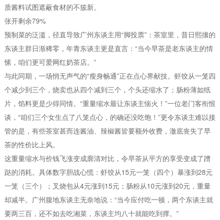
质酱料试图遮蔽食材的不簇新。
张开剩余79%
预制菜的泛滥，径直导致广州东谈主用“脚投票”：茶室里，昔日熙攘的
东谈主群日渐稀零，年青东谈主更是直言：“当今早茶是老东谈主的情
愫，咱们更可爱网红奶茶店。”
与此同期，一场悄无声气的“瘦身畅通”正在点心界献技。虾饺从一笼四
个减少到三个，烧卖也从四个减到三个，个头还缩水了；肠粉薄如纸
片，馅料更是少得同情。“重量缩水最让东谈主恼火！”一位老门客衔恨
谈，“咱们三个女生点了八笼点心，的确还没吃饱！”更令东谈主难以接
管的是，有些茶室甚而连酱油、辣椒酱皆要额外收费，澈底丧失了早
茶的性价比上风。
这重量缩水与价钱飞涨变成廓清对比，令早茶从平方的享受变成了蹧
跶的消耗。具体数字胆战心慌：虾饺从15元一笼（四个）暴涨到28元
一笼（三个）；叉烧包从4元涨到15元；肠粉从10元涨到20元，重量
却减半。广州腹地东谈主无奈地说：“当今应付吃一顿，两个东谈主就
要两三百，还不如去吃湘菜，东谈主均八十就能吃到撑。”