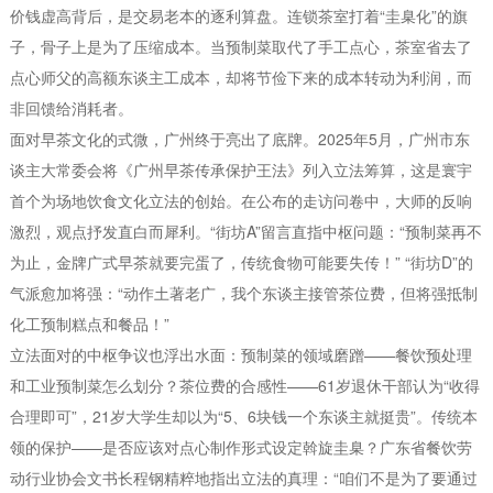
价钱虚高背后，是交易老本的逐利算盘。连锁茶室打着“圭臬化”的旗
子，骨子上是为了压缩成本。当预制菜取代了手工点心，茶室省去了
点心师父的高额东谈主工成本，却将节俭下来的成本转动为利润，而
非回馈给消耗者。
面对早茶文化的式微，广州终于亮出了底牌。2025年5月，广州市东
谈主大常委会将《广州早茶传承保护王法》列入立法筹算，这是寰宇
首个为场地饮食文化立法的创始。在公布的走访问卷中，大师的反响
激烈，观点抒发直白而犀利。“街坊A”留言直指中枢问题：“预制菜再不
为止，金牌广式早茶就要完蛋了，传统食物可能要失传！” “街坊D”的
气派愈加将强：“动作土著老广，我个东谈主接管茶位费，但将强抵制
化工预制糕点和餐品！”
立法面对的中枢争议也浮出水面：预制菜的领域磨蹭——餐饮预处理
和工业预制菜怎么划分？茶位费的合感性——61岁退休干部认为“收得
合理即可”，21岁大学生却以为“5、6块钱一个东谈主就挺贵”。传统本
领的保护——是否应该对点心制作形式设定斡旋圭臬？广东省餐饮劳
动行业协会文书长程钢精粹地指出立法的真理：“咱们不是为了要通过