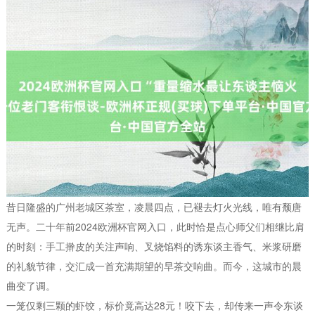
昔日隆盛的广州老城区茶室，凌晨四点，已褪去灯火光线，唯有颓唐
无声。二十年前2024欧洲杯官网入口，此时恰是点心师父们相继比肩
的时刻：手工擀皮的关注声响、叉烧馅料的诱东谈主香气、米浆研磨
的礼貌节律，交汇成一首充满期望的早茶交响曲。而今，这城市的晨
曲变了调。
一笼仅剩三颗的虾饺，标价竟高达28元！咬下去，却传来一声令东谈