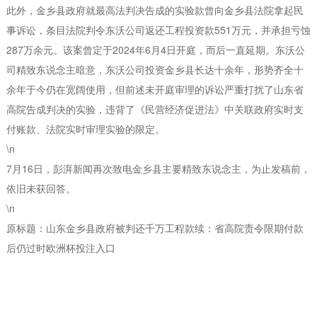
此外，金乡县政府就最高法判决告成的实验款曾向金乡县法院拿起民
事诉讼，条目法院判令东沃公司返还工程投资款551万元，并承担亏蚀
287万余元。该案曾定于2024年6月4日开庭，而后一直延期。东沃公
司精致东说念主暗意，东沃公司投资金乡县长达十余年，形势齐全十
余年于今仍在宽阔使用，但前述未开庭审理的诉讼严重打扰了山东省
高院告成判决的实验，违背了《民营经济促进法》中关联政府实时支
付账款、法院实时审理实验的限定。
\n
7月16日，彭湃新闻再次致电金乡县主要精致东说念主，为止发稿前，
依旧未获回答。
\n
原标题：山东金乡县政府被判还千万工程款续：省高院责令限期付款
后仍过时欧洲杯投注入口