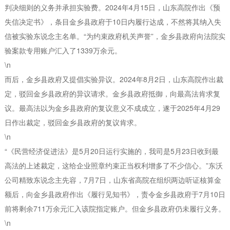
判决细则的义务并承担实验费。2024年4月15日，山东高院作出《预
失信决定书》，条目金乡县政府于10日内履行达成，不然将其纳入失
信被实验东说念主名单。“为约束政府机关声誉”，金乡县政府向法院实
验案款专用账户汇入了1339万余元。
\n
而后，金乡县政府又提倡实验异议。2024年8月2日，山东高院作出裁
定，驳回金乡县政府的异议请求。金乡县政府抵御，向最高法肯求复
议。最高法以为金乡县政府的复议意义不成成立，遂于2025年4月29
日作出裁定，驳回金乡县政府的复议肯求。
\n
“《民营经济促进法》是5月20日运行实施的，我司是5月23日收到最
高法的上述裁定，这给企业照章约束正当权利增多了不少信心。”东沃
公司精致东说念主先容，7月7日，山东省高院在组织两边听证核算金
额后，向金乡县政府作出《履行见知书》，责令金乡县政府于7月10日
前将剩余711万余元汇入该院指定账户。但金乡县政府仍未履行义务。
\n