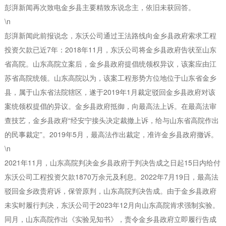
彭湃新闻再次致电金乡县主要精致东说念主，依旧未获回答。
\n
彭湃新闻此前报说念，东沃公司通过王法路线向金乡县政府索求工程
投资欠款已近7年：2018年11月，东沃公司将金乡县政府告状至山东
省高院。山东高院立案后，金乡县政府提倡统领权异议，该案应由江
苏省高院统领。山东高院以为，该案工程形势方位地位于山东省金乡
县，属于山东省法院辖区，遂于2019年1月裁定驳回金乡县政府对该
案统领权提倡的异议。金乡县政府抵御，向最高法上诉。在最高法审
查技艺，金乡县政府“经安宁接头决定裁撤上诉，给与山东省高院作出
的民事裁定”。2019年5月，最高法作出裁定，准许金乡县政府撤诉。
\n
2021年11月，山东高院判决金乡县政府于判决告成之日起15日内给付
东沃公司工程投资欠款1870万余元及利息。2022年7月19日，最高法
驳回金乡政贵府诉，保管原判，山东高院判决告成。由于金乡县政府
未实时履行判决，东沃公司于2023年12月向山东高院肯求强制实验。
同月，山东高院作出《实验见知书》，责令金乡县政府立即履行告成