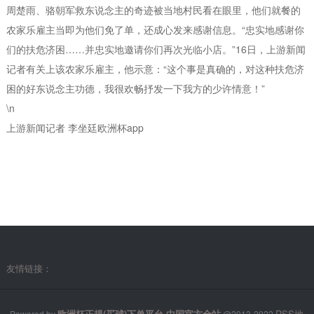
周楚雨、骆朝军救东说念主的奇迹被当地村民看在眼里，他们就餐的
农家乐雇主当即为他们免了单，还成心发来感谢信息。“忠实地感谢你
们的扶危济困……并忠实地邀请你们再次光临小店。”16日，上游新闻
记者有关上该农家乐雇主，他示意：“这个事是真确的，对这种扶危济
困的好东说念主功德，我很欢畅抒发一下我方的少许情意！”
\n
上游新闻记者 李坐廷欧洲杯app
友情链接：
欧洲杯正规(买球)下单平台·中国官方全站
RSS地
Powered by
@2013-2022