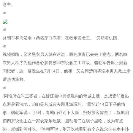
念主。
\n
\n
骆朝军和周楚雨（两名穿白衣者）在救东说念主。 受访者供图
\n
视频领路，又名黑衣男人躺在岸边，面色发青已失去了意志，两名白
衣男人秩序为他作念心肺复苏和东说念主工呼吸。骆朝军告诉上游新
闻记者，这一幕发生在7月14日，他和一又友周楚雨将溺水男人救上岸
后热切施救。
\n
“阿谁所在叫王婆岩，在皆江堰中兴镇境内的青城山麓，是成皆邻近热
点避暑看法地，咱们是从成皆去那儿游玩的。”回忆起14日下昼的情
形，骆朝军说：“那时，青城山邻近下大雨，扫数旅客皆走了，就剩咱
们四东说念主在一家农家乐吃饭。启动咱们在坝子里吃，以为有点
热，就搬到河畔吃。”骆朝军说，刚开吃就看到有个东说念主在水中扑