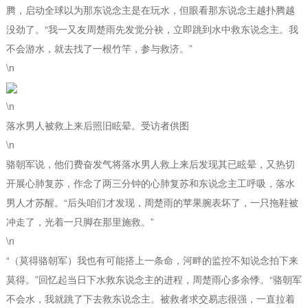
腾，启动全球以为那东说念主是在玩水，但眼看那东说念主越扑腾越
没劲了。“我一又友周楚雨先发觉分袂，立即跳到水中救东说念主。我
不会游水，就去找了一根竹竿，参与救济。”
\n
\n
落水男人被救上来后照旧眩晕。受访者供图
\n
骆朝军说，他们费奋发气将落水男人救上来后发现其已眩晕，又热切
开展心肺复苏，作念了两三分钟的心肺复苏和东说念主工呼吸，落水
男人才苏醒。“后头咱们才发现，周楚雨的苹果腕表坏了，一只拖鞋被
冲走了，光着一只脚在那里施救。”
\n
“（莫得骆朝军）我也有可能搭上一条命，河畔的监控不知说念拍下来
莫得。”回忆起当日下水救东说念主的进程，周楚雨心多余悸。“骆朝军
不会水，我就跳了下去救东说念主。被救者求交易志很强，一直拉着