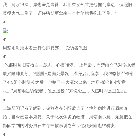
我。河水很深，岸边全是青苔，我用奋发气才把他拖到岸边，但照旧
莫得力气上岸了，还好骆朝军拿来一个竹竿把我拖上了岸。”
\n
\n
周楚雨对溺水者进行心肺复苏。 受访者供图
\n
“他那时照旧莫得自主意志，心搏骤停。”上岸后，周楚雨立马对溺水者
展兴隆肺复苏。“他照旧是濒死景况，浑身启动痉挛，我跟骆朝军作念
了4-5组心肺复苏之后，他呛了一大涎水出来，才启动渐渐收复意
志。”周楚雨告诉记者，他是退役军东说念主，入伍时即是卫生员。
\n
上游新闻记者了解到，被救者在苏醒后去了当地的病院进行后续诊
治，当今已基本康复。关于此次焦炙的救济，周楚雨示意，无意把在
部队学到的时势用在生存中救东说念主，他很兴隆也很骄贵。
\n