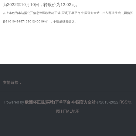
为2022年10月10日，转股价为12.02元。
以上本色为本站据公开信息整理欧洲杯正规(买球)下单平台·中国官方全站，由AI算法生成（网信算
备310104345710301240019号），不组成投资提议。
友情链接：
欧洲杯正规(买球)下单平台·中国官方全站
RSS地
Powered by
@2013-2022
图
HTML地图