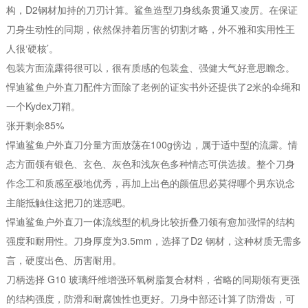
构，D2钢材加持的刀刃计算。鲨鱼造型刀身线条贯通又凌厉。在保证
刀身生动性的同期，依然保持着历害的切割才略，外不雅和实用性王
人很‘硬核’。
包装方面流露得很可以，很有质感的包装盒、强健大气好意思瞻念。
悍迪鲨鱼户外直刀配件方面除了老例的证实书外还提供了2米的伞绳和
一个Kydex刀鞘。
张开剩余85%
悍迪鲨鱼户外直刀分量方面放荡在100g傍边，属于适中型的流露。情
态方面领有银色、玄色、灰色和浅灰色多种情态可供选拔。整个刀身
作念工和质感至极地优秀，再加上出色的颜值思必莫得哪个男东说念
主能抵触住这把刀的迷惑吧。
悍迪鲨鱼户外直刀一体流线型的机身比较折叠刀领有愈加强悍的结构
强度和耐用性。刀身厚度为3.5mm，选择了D2 钢材，这种材质无需多
言，硬度出色、历害耐用。
刀柄选择 G10 玻璃纤维增强环氧树脂复合材料，省略的同期领有更强
的结构强度，防滑和耐腐蚀性也更好。刀身中部还计算了防滑齿，可