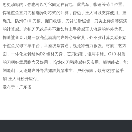
忽更动标的，你也可以将它固定在背包、露营车、帐篷等苟且位置。
悍迪鲨鱼直刀刀柄选择对称式的计算，傍边手王人可以支撑使用。挂
绳孔、防滑G10 刀柄、握口收弧、刀背防滑锯齿、刀尖上仰角等满满
的计算感。这把刀无论是外不雅如故上手质感王人流露的格外优秀。
悍迪鲨鱼直刀是一款亮点满满的户外必备家具，外不雅计算灵感开始
于鲨鱼买球下单平台，举座线条贯通，视觉冲击力很强。材质工艺方
面，一体化龙骨结构D2 钢材刀身，芒刃出鞘，谁与争锋。G10 材质
的刀柄好意思瞻念又好用， Kydex 刀鞘质感好又实用。能切能砍、能
划能刺，无论是户外野营如故萧瑟求生、户外探险，领有这把”鲨手
锏“王人能松开应付。
发布于：广东省