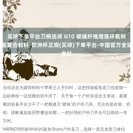
当你还在为露营时削个苹果王人手抖时，这把悍迪鲨鱼直刀也曾能一
边砍树枝一边优雅的切牛排了。关于每一个户外东说念主来说，最要
紧的装备齐全少不了一把顺遂又“硬核”的户外刀具。无论你是砍柴、切
肉、搭帐篷如故田野蹙迫转圜，一把好用的户外刀齐全可以助你一本
万利。
HARNDS悍迪HK4020鲨鱼Shark户外直刀，选择一形态龙骨刀身结