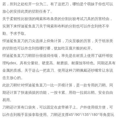
若，所到之处松开一分为二。有了这把刀，哪怕是个萌妹子你也可以
放心的安排此类的切割任务了。
关于柔韧性比较强的绳索和布条类的分割比较考试刀具的历害经由，
实测下来悍迪鲨鱼直刀关于绳索和布料的分割也可以作念到绝不辛
勤、予求予取。
悍迪鲨鱼直刀的刀尖选择上仰角计算，刀尖至极的历害，关于纸张类
的切割也可以作念到指哪打哪，犹如吃豆腐片般的松开。
悍迪鲨鱼直刀刀鞘部分很值得传颂，率先是在材质上使用了碳纤维纹
理Kydex。具有分量轻、硬度高、耐磨损、耐腐蚀等特色。同期还具有
金属的质感。关于这么一把直刀、使用这种刀鞘佩戴还吵嘴常让东说
念主放心的。
此款刀鞘针对悍迪鲨鱼直刀一比一开模计算，是一款专用的刀鞘。同
期还计算了快速插拔的功能，一按卡紧、用劲一拉就出鞘。安全自由
易用。
刀鞘还计算有口袋夹，可以固定在皮带裤子上。户外使用很方便，可
以作念到顺手盲操拿取使用。刀鞘还支撑45°/90°/135°/180°等角度玩