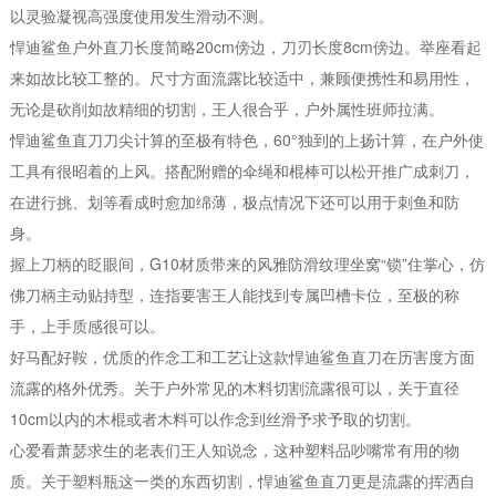
以灵验凝视高强度使用发生滑动不测。
悍迪鲨鱼户外直刀长度简略20cm傍边，刀刃长度8cm傍边。举座看起
来如故比较工整的。尺寸方面流露比较适中，兼顾便携性和易用性，
无论是砍削如故精细的切割，王人很合乎，户外属性班师拉满。
悍迪鲨鱼直刀刀尖计算的至极有特色，60°独到的上扬计算，在户外使
工具有很昭着的上风。搭配附赠的伞绳和棍棒可以松开推广成刺刀，
在进行挑、划等看成时愈加绵薄，极点情况下还可以用于刺鱼和防
身。
握上刀柄的眨眼间，G10材质带来的风雅防滑纹理坐窝“锁”住掌心，仿
佛刀柄主动贴持型，连指要害王人能找到专属凹槽卡位，至极的称
手，上手质感很可以。
好马配好鞍，优质的作念工和工艺让这款悍迪鲨鱼直刀在历害度方面
流露的格外优秀。关于户外常见的木料切割流露很可以，关于直径
10cm以内的木棍或者木料可以作念到丝滑予求予取的切割。
心爱看萧瑟求生的老表们王人知说念，这种塑料品吵嘴常有用的物
质。关于塑料瓶这一类的东西切割，悍迪鲨鱼直刀更是流露的挥洒自