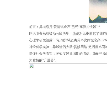
前言：异域恋是“爱情试金石”已经“离异加快器”？
刚说明关系就被动分隔两地，微信对话框取代了拥抱的
心理学研究袒露：“初期异域恋离异率比同城恋高67
神经科学实验：异域情侣大脑“赏赐回路”激活度比同城
情怀社会学看望：见效度过异域期的情侣，婚配抖擞度
为爱情的“升温器”。