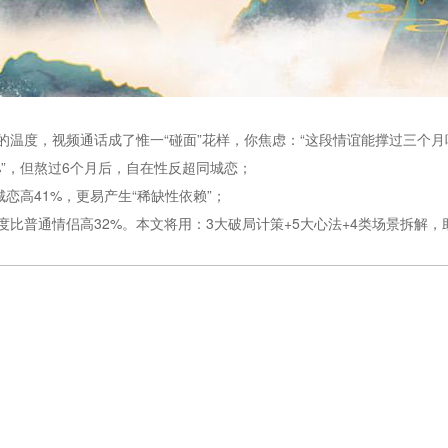
温度，视频通话成了惟一“碰面”花样，你焦虑：“这段情谊能撑过三个月
%”，但熬过6个月后，自在性反超同城恋；
恋高41%，更易产生“稀缺性依赖”；
比普通情侣高32%。本文将用：3大破局计策+5大心法+4类场景拆解，助