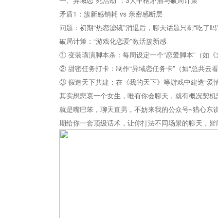
一、异域恋“死活劫”：3大中枢矛盾与破局计策
矛盾1：簇新感销耗 vs 亲密感断层
问题：初期“热恋滤镜”消退后，聊天话题只剩“吃了吗
破局计策：“游戏化恋爱”激活簇新感
① 变装璜演脚本杀：每周设定一个“恋爱脚本”（如《
② 甜密任务打卡：制作“异域恋任务卡”（如“总共云
③ 假造天下共建：在《我的天下》等游戏中建造“爱
其实想悲哀一个女生，唯有你会聊天，就有概况契机
就是嘴巴笨，聊天直男，不妨来我的公众号~猎心东
期给你一套顶级话术，让你打法不同场景的聊天，皆