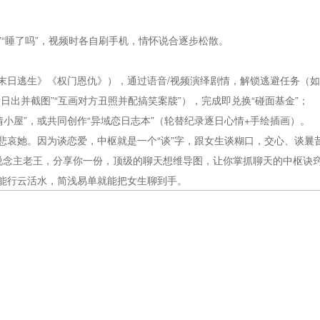
”“睡了吗”，视频时各自刷手机，情怀说合逐步松散。
末日逃生》《权门恩仇》），通过语音/视频演绎剧情，解锁逃避任务（如“
看日出并截图”“互画对方丑照并配搞笑案牍”），完成即兑换“碰面基金”；
情小屋”，或共同创作“异域恋日志本”（轮替纪录逐日心情+手绘插画）。
悲哀她。因为谈恋爱，中枢就是一个“谈”字，跟女生谈糊口，交心、谈曩
说念主老王，分享你一份，顶级的聊天想维导图，让你掌抓聊天的中枢诀
能行云活水，简浅易单就能把女生聊到手。