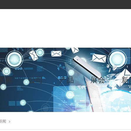
求购
公司
产品
展会
新
新闻
>