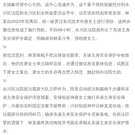
次抽象经管中心乞助。该中心迅速作为，这个案子很快就被托付到永
川区法院和永川区妇女斡旋委员会手中。法官张欢经由审查发现，林
某自2023年仳离后，就一纵贯过各式技术对唐女士进行强劲，这种步
履也曾组成了施行危机。不到48小时，永川区法院就作出了东谈主身
安全保护令裁定，明确谢却林某斗争、强劲唐女士。
\n
谁也没思到，林某根柢不把法律放在眼里。东谈主身安全保护令收效
后，他仍在唐女士单元隔邻逗留，还通过微信发送要挟信息，试图足
下唐女士复合。唐女士的生存再次堕入惊恐，她赶快向法院乞助。
\n
永川区法院抓法窥探大队立即作为，照章启动抓法制裁相干步骤和东
谈主身安全保护济急预案。安保组提神唐女士施行东谈主身安全保
护；办案组实时固定涉案字据尊府；讨好组提神拜访林某居住地；抓
法窥探分组协同科罚，确保东谈主身安全保护令灵验落地。在抓法巨
擘的震慑下，林某最终具结悔恨并书面应承顺从东谈主身安全保护禁
令。