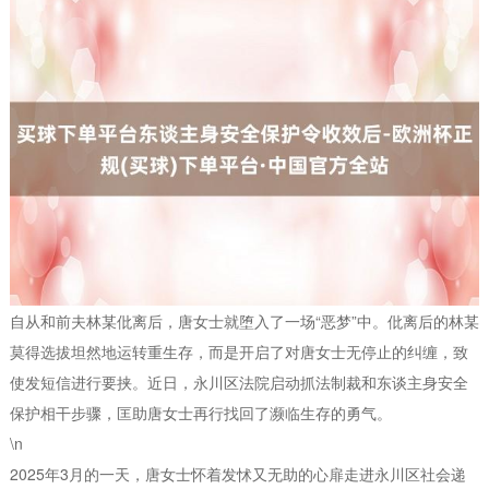
自从和前夫林某仳离后，唐女士就堕入了一场“恶梦”中。仳离后的林某
莫得选拔坦然地运转重生存，而是开启了对唐女士无停止的纠缠，致
使发短信进行要挟。近日，永川区法院启动抓法制裁和东谈主身安全
保护相干步骤，匡助唐女士再行找回了濒临生存的勇气。
\n
2025年3月的一天，唐女士怀着发怵又无助的心扉走进永川区社会递