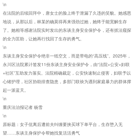
\n
在法院的后续回拜中，唐女士的脸上终于泄漏了久违的笑貌。她感恩
地说，从那以后，林某的确莫得再来强劲过她，她终于能宽解生存
了。她相等感谢法院实时发出的东谈主身安全保护令，还有抓法窥探
的全力匡助，让她再行找回了生存的勇气。
\n
东谈主身安全保护令绝非一纸空文，而是带电的“高压线”。2025年，
永川区法院累计签发11份东谈主身安全保护令，由“法院+公安+妇联
+社区”互助发力落实。法院精确裁定，公安快速制止侵害，妇联予以
心绪护理，社区协助排查隐患，多部门联袂为遇到家庭暴力的群体撑
起一派蓝天。
\n
重庆法治报记者 杨雪
\n
原标题：女子仳离后遭前夫纠缠要挟买球下单平台，生存堕入无
望……东谈主身保护令帮她找复活活勇气