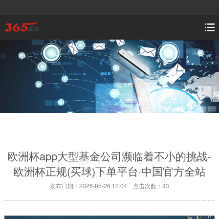
欧洲杯app大型基金公司濒临着不小的挑战-
欧洲杯正规(买球)下单平台·中国官方全站
发布日期：2026-05-26 12:04 点击次数：83