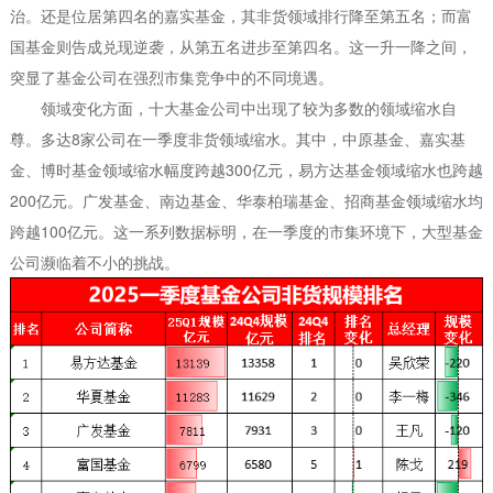
治。还是位居第四名的嘉实基金，其非货领域排行降至第五名；而富
国基金则告成兑现逆袭，从第五名进步至第四名。这一升一降之间，
突显了基金公司在强烈市集竞争中的不同境遇。
领域变化方面，十大基金公司中出现了较为多数的领域缩水自
尊。多达8家公司在一季度非货领域缩水。其中，中原基金、嘉实基
金、博时基金领域缩水幅度跨越300亿元，易方达基金领域缩水也跨越
200亿元。广发基金、南边基金、华泰柏瑞基金、招商基金领域缩水均
跨越100亿元。这一系列数据标明，在一季度的市集环境下，大型基金
公司濒临着不小的挑战。