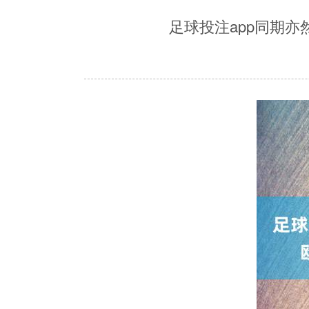
足球投注app同期亦