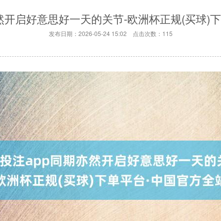
然开启好意思好一天的关节-欧洲杯正规(买球)
发布日期：2026-05-24 15:02 点击次数：115