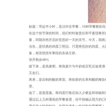
标题：早起半小时，圣洁作念早餐，10种早餐教给你足
在这个快节律的时间，咱们时时被责任和平素琐事所
量，同期亦然开启好意思好一天的关节。今天，我将
当先，是经典的鸡蛋三明治。只需将煎好的鸡蛋、火
备，相宜统统年事段的东谈主群。
张开剩余48%
接下来，是燕麦粥。将燕麦片与牛奶或豆乳沿途煮沸
又友们。
再来，是自制的酸奶果昔。将崭新的生果和酸奶搀杂
资。
临了，是蒸蛋羹。将鸡蛋打散后加入少量盐和胡椒粉
通过以上几种通俗的早餐食谱，你不错确认我方的口
早起半小时的时分，为我方准备一份好吃的早餐吧！