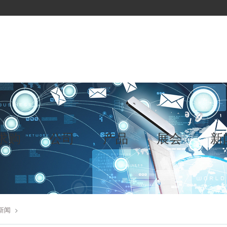
求购
公司
产品
展会
新
新闻
>