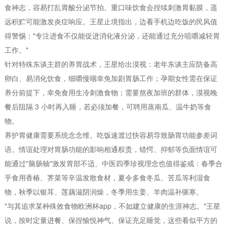
食神志，容易打乱胃酸分泌节拍。重口味饮食会捏续刺激胃黏膜，遥
远积贮可能激发炎症响应。王星止境指出，边看手机边吃饭的民风值
得警惕："专注进食不仅能促进消化液分泌，还能通过充分咀嚼减轻胃
工作。"
针对特殊东谈主群的养胃战术，王星给出漠视：老年东谈主应防备高
卵白、易消化饮食，细嚼慢咽幸免加剧胃肠工作；孕期女性需在保证
养分前提下，幸免食用生冷刺激食物；需要熬夜加班的群体，漠视晚
餐后阻隔 3 小时再入睡，若必须加餐，可聘用蒸南瓜、温牛奶等食
物。
养护胃健康需要系统念念维。吃饭速渡过快容易导致肠胃功能参差词
语。情谊处理对胃肠功能的影响相通权贵，错愕、抑郁等负面情谊可
能通过"脑肠轴"激发胃部不适。中医四季珍视理念也值得鉴戒：春季合
乎食用香椿、荠菜等辛温发散食材，夏令多食冬瓜、苦瓜等利湿食
物，秋季以银耳、莲藕滋阴润燥，冬季用生姜、羊肉温补驱寒。
"与其追求某种殊效食物欧洲杯app，不如建立健康的生涯神志。"王星
说，按时定量进餐、保捏愉悦神气、保证充足睡觉，这些看似平方的