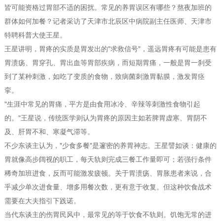
皆可能资格过胃部不适的困扰。常见的养胃误区有哪些？熬夜加班的
群体如何加餐？记者采访了天津市北辰区中病院副主任医师、天津市
特聘科普大使王星。
王星讲明，胃疼的实质是胃发出的"求救信号"，遥远胃疼有可能是患有
胃溃疡、胃穿孔、胃出血等胃部疾病，而短期胃痛，一般是胃一刹受
到了某种刺激，如吃了变质的食物，致病菌刺激胃黏膜，激发胃痉
挛。
"生涯中常见的胃痛，平方是由食用冰冷、辛辣等刺激性食物引起
的。"王星说，传统医学则认为胃疼的原因主如若脾胃虚寒、胃阴不
及、肝胃不和、寒凝气滞等。
不少东谈主认为，"少食多餐"是邃密的养胃神志。王星譬如谈：健康的
胃就像高步阔视的职工，每天轨则完成三餐工作量即可；若强行条件
稀奇加班进食，反而可能激发疲顿。关于胃溃疡、胃胀患者来说，合
乎减少单次进食量、增多用餐次数，更有意于收复。但这种饮食战术
需要在大夫指引下践诺。
当代东谈主的伤胃民风中，最常见的等于饮食不轨则。饥饱无常的进