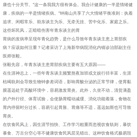
康也十分关节。"这一条我我方很有体会。我合计健康的一半是情绪健
康，疾病的一半是情绪疾病。"钟南山共享了六大情绪平衡准则：执着
追求、闲暇常乐、助东谈主为乐、无牵无挂、苦中化乐、家庭之乐。
这些坏民风，正暗暗伤害年青东谈主的胃
胃病的发病率呈现年青化趋势，是什么导致年青东谈主患上胃部疾
病？应该如何注重？记者采访了上海新华病院消化内镜诊治部副主任
医师张毅。
张毅先容，年青东谈主患胃部疾病主要有五大原因——
在生涯神志上，一些年青东谈主频繁熬夜加班或文娱行径丰富，生涯
枯竭轨则会导致生物钟参差词语，影响胃酸分泌的正常节律，使胃黏
膜遥远处于高酸环境中，容易激发胃炎。此外，久坐不动，清贫满盈
的户外行径、体育试验，会使肠胃蠕动减缓、消化功能着落，食物在
胃内停留时分过长，容易引起胃胀、胃痛等不适，遥远如斯也可导致
胃炎。
在饮食民风上，因生涯节拍快、工作学习粗重而忽视饮食轨则，暴饮
暴食、万古分空心等不健康饮食民风层见错出。这种饮食格式极易毁