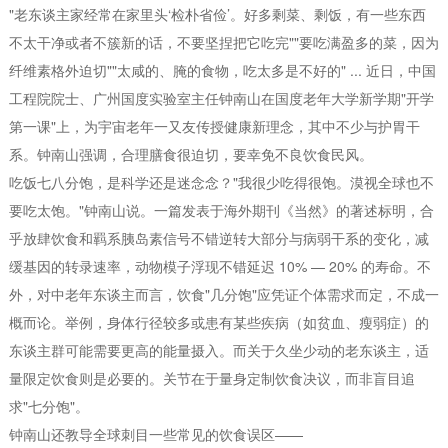
"老东谈主家经常在家里头‘检朴省俭’。好多剩菜、剩饭，有一些东西
不太干净或者不簇新的话，不要坚捏把它吃完""要吃满盈多的菜，因为
纤维素格外迫切""太咸的、腌的食物，吃太多是不好的" ... 近日，中国
工程院院士、广州国度实验室主任钟南山在国度老年大学新学期"开学
第一课"上，为宇宙老年一又友传授健康新理念，其中不少与护胃干
系。钟南山强调，合理膳食很迫切，要幸免不良饮食民风。
吃饭七八分饱，是科学还是迷念念？"我很少吃得很饱。漠视全球也不
要吃太饱。"钟南山说。一篇发表于海外期刊《当然》的著述标明，合
乎放肆饮食和羁系胰岛素信号不错逆转大部分与病弱干系的变化，减
缓基因的转录速率，动物模子浮现不错延迟 10% — 20% 的寿命。不
外，对中老年东谈主而言，饮食"几分饱"应凭证个体需求而定，不成一
概而论。举例，身体行径较多或患有某些疾病（如贫血、瘦弱症）的
东谈主群可能需要更高的能量摄入。而关于久坐少动的老东谈主，适
量限定饮食则是必要的。关节在于量身定制饮食决议，而非盲目追
求"七分饱"。
钟南山还教导全球刺目一些常见的饮食误区——