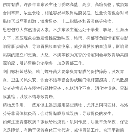
伤胃黏膜。许多年青东谈主还可爱吃高盐、高脂、高糖食物，或频繁
食用辛辣、浓重食物，相通容易导致胃黏膜炎症。过量饮酒也会对胃
黏膜形成严重刺激，激发胃炎、十二指肠炎和胃溃疡等疾病。
思想包袱大亦然迫切因素。不少东谈主遥远处于学业、职场、生涯压
力下，高压现象会激发慢性应激响应，错愕、抑郁等负面情谊更会影
响胃肠谈蠕动，导致胃黏膜血管痉挛，减少胃黏膜的血流量，影响胃
黏膜的建立和更新。大怒、不满等较为亢奋的情谊则会导致胃肠高能
源响应，引起胃酸分泌增多，加剧胃部工作。
幽门螺杆菌感染。幽门螺杆菌大要豪爽胃黏膜的保护障蔽，激发胃
炎。卫生民风欠安、饮食不洁等皆会形成幽门螺杆菌感染，而悉数感
染者确凿皆存在慢性行径性胃炎，包括消化不良、消化性溃疡、胃黏
膜萎缩，以致不错导致胃癌。
药物反作用。一些东谈主遥远服用某些药物，尤其是阿司匹林、布洛
芬等非甾体抗炎药，会对胃黏膜形成毁伤，导致胃炎的发生。
如何注重胃部疾病？张毅给出漠视：轨则作息，尽量幸免熬夜，保证
充足睡觉，有助于保管身体正常代谢，减轻胃部工作。合理平衡膳