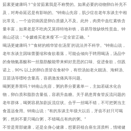
茹素更健康吗？"全皆茹素我是不称赞的。如果必要的动物卵白补充不
及，对寿命延迟是有影响的。"钟南山先容，肌少症在老年东谈主中相
比常见，一个迫切病因是卵白质摄入不及。此外，肉类中血红素铁含
量丰富，如果老是不吃肉又莫得特地补铁，容易导致缺铁性贫血。钟
南山还说："‘令嫒难买老来瘦’不一定全皆正确。"
喝汤更健康吗？"‘食材的精华皆在汤里’的说法并不科学。"钟南山说，
老年东谈主因味蕾萎缩和食欲着落，可能会倾向于聘用喝汤，汤品中
的食物氨基酸和一丝脂肪酸能带来鲜好意思的口味、促进食欲，但践
诺上，90% 以上的卵白质皆在食材中，有些汤如老火靓汤、海鲜汤、
豆苗汤等嘌呤含量高，容易激发痛风等问题。
喝粥更养胃吗？钟南山先容，粥的养分要素单一，主如若碳水化合
物，卵白质和脂肪含量低，容易升血糖。关于易患胃食管反流问题的
老年群体，喝粥容易加剧反流症状。合乎一丝喝不错，不可把粥当主
食遥远食用。钟南山说："有的东谈主年级大以后，牙齿不好只可喝
粥，然则不要只喝白粥，不错喝点有肉的粥。"
不管是胃部健康，还是全身心健康，想要莳植合座生涯质料，情绪健