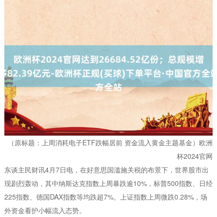
（原标题：上周消耗电子ETF跌幅居前 资金流入黄金主题基金）欧洲
杯2024官网
东谈主民财讯4月7日电，在好意思国滥施关税的布景下，世界股市出
现剧烈轰动，其中纳斯达克指数上周暴跌逾10%，标普500指数、日经
225指数、德国DAX指数等均跌超7%。上证指数上周微跌0.28%，场
外资金看护小幅流入态势。