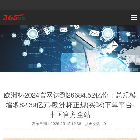
欧洲杯2024官网达到26684.52亿份；总规模
增多82.39亿元-欧洲杯正规(买球)下单平台·
中国官方全站
发布日期：2026-05-15 12:38 点击次数：91