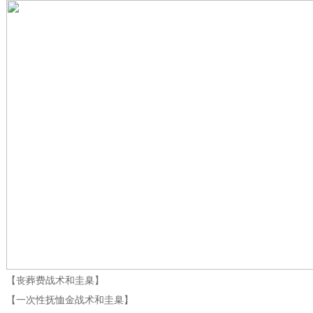
【丧葬费战术和圭臬】
【一次性抚恤金战术和圭臬】