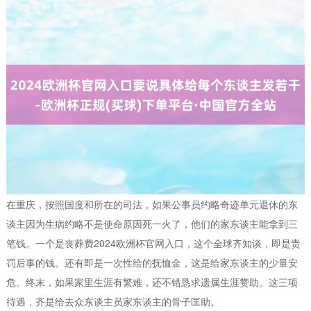
在重庆，按照国度和所在的司法，如果公事员约略奇迹单元退休的东
谈主因为生病约略不是使命原因死一火了，他们的家东谈主能拿到三
笔钱。一个是丧葬费2024欧洲杯官网入口，这个全球齐知谈，即是责
罚后事的钱。还有即是一次性给的抚恤金，这是给家东谈主的少量安
危。终末，如果家里生涯有繁难，还不错恳求遗属生涯赞助。这三项
待遇，齐是给去众东谈主员家东谈主的骨子匡助。