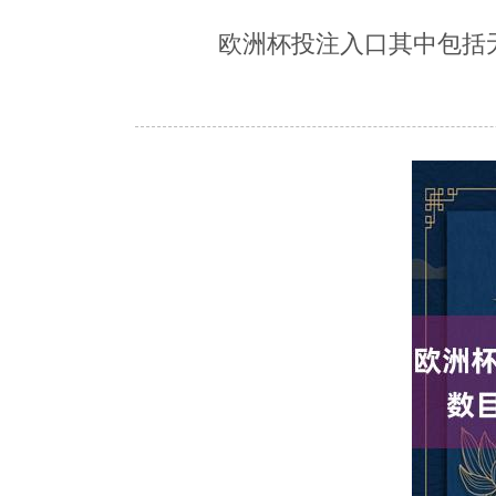
欧洲杯投注入口其中包括无