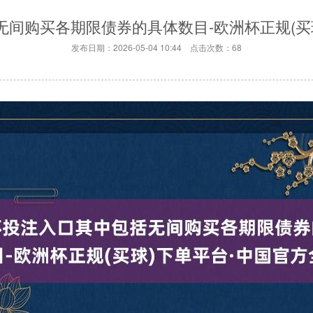
间购买各期限债券的具体数目-欧洲杯正规(买
发布日期：2026-05-04 10:44 点击次数：68