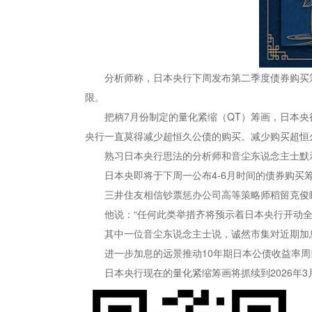
分析师称，日本央行下周发布第二季度债券购买筹
限。
把柄7月份制定的量化紧缩（QT）筹画，日本央行的
央行一直莫得减少超恒久公债的购买。减少购买超恒
熟习日本央行思法的分析师和音尘东说念主士默示，
日本央即将于下周一公布4-6月时间的债券购买筹
三井住友相信钞票惩办公司高等策略师稻留克俊瞻望
他说：“任何此类举措齐将预示着日本央行开动全
其中一位音尘东说念主士说，诚然市集对近期加息
进一步加息的远景推动10年期日本公债收益率周四达到
日本央行现在的量化紧缩筹画将抓续到2026年3月