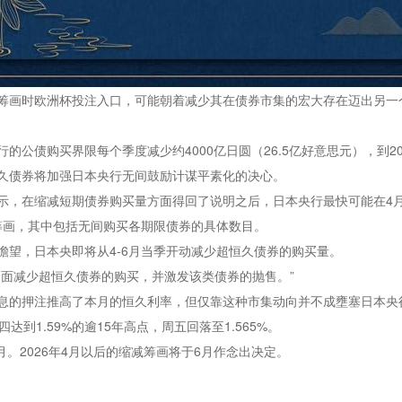
画时欧洲杯投注入口，可能朝着减少其在债券市集的宏大存在迈出另一
公债购买界限每个季度减少约4000亿日圆（26.5亿好意思元），到20
久债券将加强日本央行无间鼓励计谋平素化的决心。
在缩减短期债券购买量方面得回了说明之后，日本央行最快可能在4月份
画，其中包括无间购买各期限债券的具体数目。
，日本央即将从4-6月当季开动减少超恒久债券的购买量。
面减少超恒久债券的购买，并激发该类债券的抛售。”
的押注推高了本月的恒久利率，但仅靠这种市集动向并不成壅塞日本央
1.59%的逾15年高点，周五回落至1.565%。
。2026年4月以后的缩减筹画将于6月作念出决定。