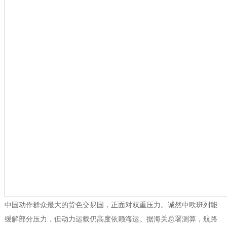
中国动作群众最大的货色交易国，正面对双重压力。诚然中欧班列能
缓解部分压力，但动力运载仍高度依赖海运。据海关总署测算，航路