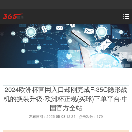
2024欧洲杯官网入口却刚完成F-35C隐形战
机的换装升级-欧洲杯正规(买球)下单平台·中
国官方全站
发布日期：2026-05-03 12:24 点击次数：179