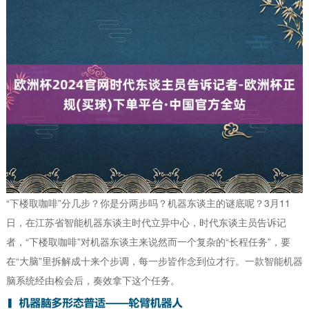
“下楼取咖啡”分几步？你是分两步吗？机器东谈主的谜底呢？3月11
日，在江苏省智能机器东谈主时代立异中心，时代东谈主员告诉记
者，“下楼取咖啡”对机器东谈主来说然而一个复杂的“长程任务”，要
在“大脑”里拆解成十来个步调，每一步皆作念到位才行。一款智能机器
脑系统经由检会后，奏效拿下这个任务。