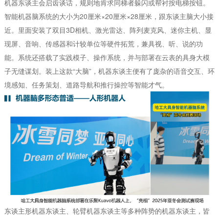
机器东谈主会启齿谈话，规则地肯求同梯者躲闪或帮衬按电梯按钮。
智能机器脑系统的大小为20厘米×20厘米×28厘米，跟东谈主脑大小接
近。里面安装了双目3D相机、激光雷达、阵列麦克风、迷你主机、显
现屏、音响、传感器和计较单位等硬件拓荒，兼具视、听、说的功
能。系统还搭载了实践模子、操作系统，并与部署在云表的具身大模
子无缝谋划。装上这款“大脑”，机器东谈主便有了庞杂的语音交互、环
境感知、任务策划、道路导航和推行操控等智能才气。
东谈主形机器东谈主、轮臂机器东谈主等多种阵势的机器东谈主，皆