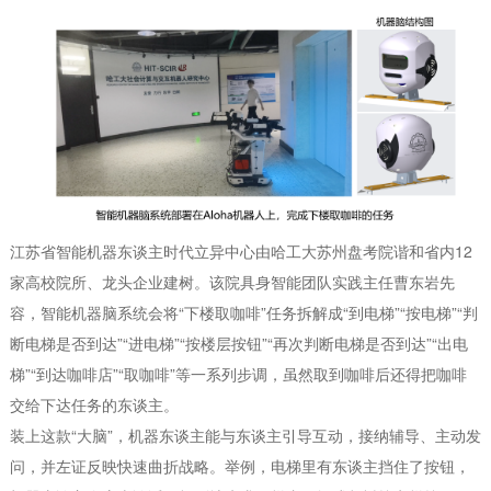
江苏省智能机器东谈主时代立异中心由哈工大苏州盘考院谐和省内12
家高校院所、龙头企业建树。该院具身智能团队实践主任曹东岩先
容，智能机器脑系统会将“下楼取咖啡”任务拆解成“到电梯”“按电梯”“判
断电梯是否到达”“进电梯”“按楼层按钮”“再次判断电梯是否到达”“出电
梯”“到达咖啡店”“取咖啡”等一系列步调，虽然取到咖啡后还得把咖啡
交给下达任务的东谈主。
装上这款“大脑”，机器东谈主能与东谈主引导互动，接纳辅导、主动发
问，并左证反映快速曲折战略。举例，电梯里有东谈主挡住了按钮，