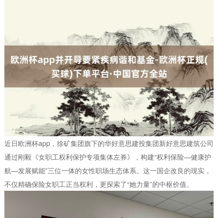
近日欧洲杯app，徐矿集团旗下的华好意思建投集团新好意思建筑公司
通过刚毅《女职工权利保护专项集体左券》，构建“权利保险—健康护
航—发展赋能”三位一体的女性职场生态体系。这一国企改良的现实，
不仅精确保险女职工正当权利，更探索了“她力量”的中枢价值。