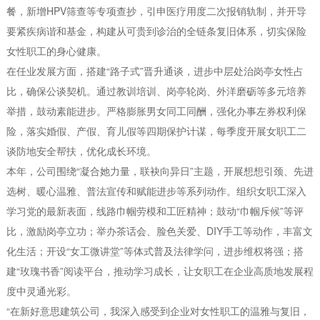
餐，新增HPV筛查等专项查抄，引申医疗用度二次报销轨制，并开导
要紧疾病谐和基金，构建从可贵到诊治的全链条复旧体系，切实保险
女性职工的身心健康。
在任业发展方面，搭建“路子式”晋升通谈，进步中层处治岗亭女性占
比，确保公谈契机。通过教训培训、岗亭轮岗、外洋磨砺等多元培养
举措，鼓动素能进步。严格膨胀男女同工同酬，强化办事左券权利保
险，落实婚假、产假、育儿假等四期保护计谋，每季度开展女职工二
谈防地安全帮扶，优化成长环境。
本年，公司围绕“凝合她力量，联袂向异日”主题，开展想想引颈、先进
选树、暖心温雅、普法宣传和赋能进步等系列动作。组织女职工深入
学习党的最新表面，线路巾帼劳模和工匠精神；鼓动“巾帼斥候”等评
比，激励岗亭立功；举办茶话会、脸色关爱、DIY手工等动作，丰富文
化生活；开设“女工微讲堂”等体式普及法律学问，进步维权将强；搭
建“玫瑰书香”阅读平台，推动学习成长，让女职工在企业高质地发展程
度中灵通光彩。
“在新好意思建筑公司，我深入感受到企业对女性职工的温雅与复旧，