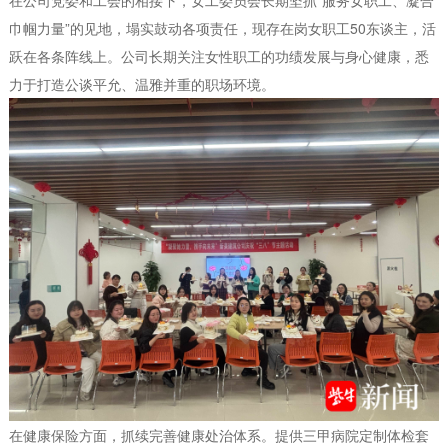
在公司党委和工会的相接下，女工委员会长期坚抓“服务女职工、凝合
巾帼力量”的见地，塌实鼓动各项责任，现存在岗女职工50东谈主，活
跃在各条阵线上。公司长期关注女性职工的功绩发展与身心健康，悉
力于打造公谈平允、温雅并重的职场环境。
在健康保险方面，抓续完善健康处治体系。提供三甲病院定制体检套