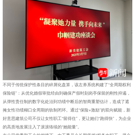
不同于传统保护性条目的碎屑化盘算，该左券系统构建了“全周期权利
保险链”：从优化婚假审批经由到确保产假时刻岗亭保留的刚性抑遏，
从弹性责任制的数字化处治到功绩中断后的智商重塑估计，造成了遮
掩女性功绩糊口全周期的轨制闭环。通过“保险+激励”的双向赋能，新
好意思建筑公司不仅让女性职工“留得住”，更让她们“跑得快”，为企业
的高质地发展注入了滚滚络续的“她能量”。