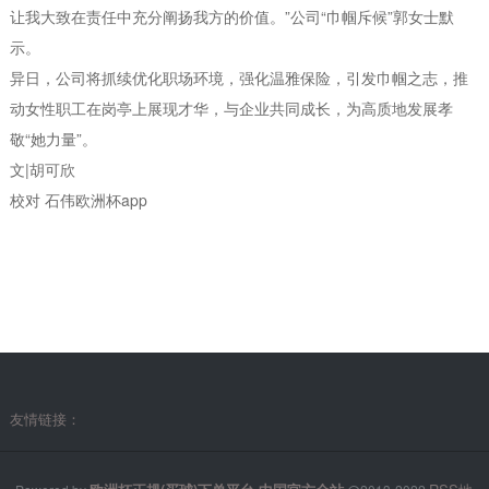
让我大致在责任中充分阐扬我方的价值。”公司“巾帼斥候”郭女士默
示。
异日，公司将抓续优化职场环境，强化温雅保险，引发巾帼之志，推
动女性职工在岗亭上展现才华，与企业共同成长，为高质地发展孝
敬“她力量”。
文|胡可欣
校对 石伟欧洲杯app
友情链接：