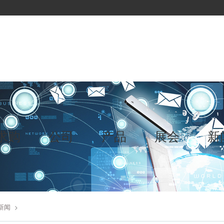
求购
公司
产品
展会
新
新闻
>