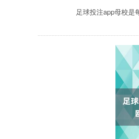
足球投注app母校是