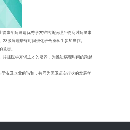
卫生管事学院邀请优秀学友维格斯病理产物商讨院董事
，23级病理磨练时间强化班合座学生参加当作。
的意志。
，撑抓医学东谈主才的培养，为推进病理时间的跨越
与学友及企业的谐和，共同为医卫证实行状的发展孝