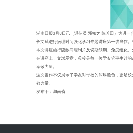
湖南日报3月8日讯（通信员 邓知之 陈芳田）为进
长文斌进行病理时间强化学习专题讲座第一讲当作。
本次讲座施行隐敝病理制片及切斯须期、免疫组化、
在讲座上，文斌示意，母校是每一位学友管事生计的
孝敬力量。
这次当作不仅展示了学友对母校的深厚脸色，更是校
敬力量。
发布于：湖南省