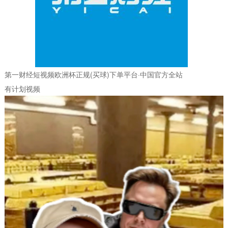
第一财经短视频欧洲杯正规(买球)下单平台·中国官方全站
有计划视频