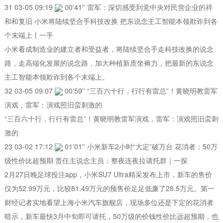
31 03-05 09:19
00'41'' 雷军：深切感受到党中央对民营企业的祥
和和复旧 小米将陆续坚合手科技改换 把东说念主工智能本领欺诈到各
个末端上丨一手
小米看成制造业的建立者和受益者，将陆续坚合手走科技改换的说念
路，走高端化发展的说念路，加大种植新质坐褥力，把最新的东说念
主工智能本领欺诈到各个末端上。
32 03-05 09:07
00'59'' “三百六十行，行行有雷总”！黄晓明教雷军
演戏，雷军：演戏照旧蛮刺激的
“三百六十行，行行有雷总”！黄晓明教雷军演戏，雷军：演戏照旧蛮刺
激的
23 03-02 17:12
01'01'' 小米新车2小时“大定”破万台 花消者：50万
级性价比超预期 责任主说念主员：整夜连夜拉请托群｜一探
2月27日晚足球投注app，小米SU7 Ultra精采发布上市，新车的售价
仅为52.99万元，比较81.49万元的预售价足足低廉了28.5万元。第一
财经记者实地看望上海小米汽车旗舰店，现场多位还是下定的花消者
暗示，新车最快3月中旬即可请托，50万级的价钱性价比远超预期，也