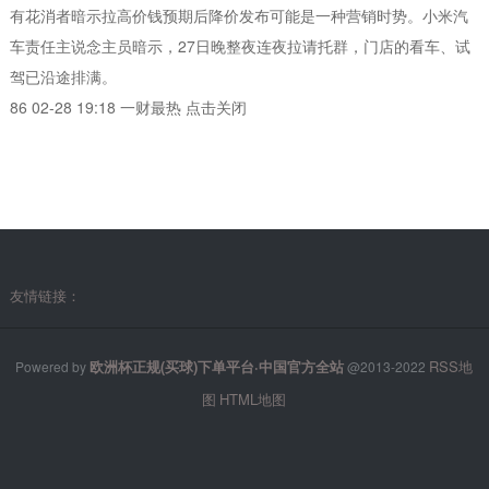
有花消者暗示拉高价钱预期后降价发布可能是一种营销时势。小米汽
车责任主说念主员暗示，27日晚整夜连夜拉请托群，门店的看车、试
驾已沿途排满。
86 02-28 19:18 一财最热 点击关闭
友情链接：
欧洲杯正规(买球)下单平台·中国官方全站
RSS地
Powered by
@2013-2022
图
HTML地图