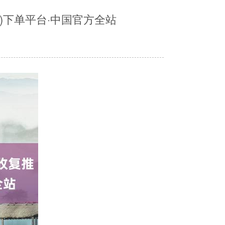
)下单平台·中国官方全站