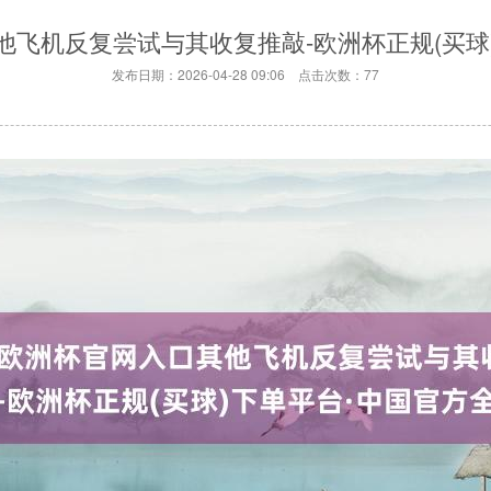
其他飞机反复尝试与其收复推敲-欧洲杯正规(买球
发布日期：2026-04-28 09:06 点击次数：77