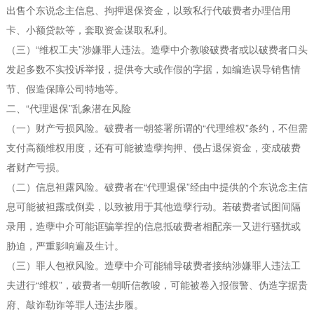
出售个东说念主信息、拘押退保资金，以致私行代破费者办理信用
卡、小额贷款等，套取资金谋取私利。
（三）“维权工夫”涉嫌罪人违法。造孽中介教唆破费者或以破费者口头
发起多数不实投诉举报，提供夸大或作假的字据，如编造误导销售情
节、假造保障公司特地等。
二、“代理退保”乱象潜在风险
（一）财产亏损风险。破费者一朝签署所谓的“代理维权”条约，不但需
支付高额维权用度，还有可能被造孽拘押、侵占退保资金，变成破费
者财产亏损。
（二）信息袒露风险。破费者在“代理退保”经由中提供的个东说念主信
息可能被袒露或倒卖，以致被用于其他造孽行动。若破费者试图间隔
录用，造孽中介可能诓骗掌捏的信息抵破费者相配亲一又进行骚扰或
胁迫，严重影响遍及生计。
（三）罪人包袱风险。造孽中介可能辅导破费者接纳涉嫌罪人违法工
夫进行“维权”，破费者一朝听信教唆，可能被卷入报假警、伪造字据贵
府、敲诈勒诈等罪人违法步履。