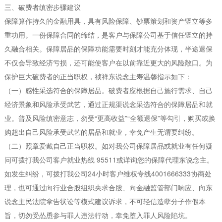
三、破费者缜密步骤建议
保障算作持久的金融用具，具有风险保障、钞票策划和资产竖立等多
重功用。一份保障合同的缔结，是客户与保障公司基于信任竖立的持
久融合相关。保障居品的保障功能需要时刻才能充分体现，半途退保
不仅会导致经济亏损，还可能使客户在以前靠近更大的风险敞口。为
保护巨大破费者的正当职权，祯祥东说念主寿温馨指示如下：
（一）感性采选符合的保障居品。破费者应根据自己施行需求、自己
经济景象和风险承受武艺，通过正规渠说念采选符合的保障居品和就
业。普及风险缜密意志，勿受“更高收益”“全额退保”等勾引，购买或换
购超出自己风险承受武艺的居品和就业，幸免产生无谓要纠纷。
（二）照章爱戴自己正当职权。如对我公司保障居品或就业有任何疑
问可拨打我公司客户就业热线 95511或详询您的保障代理东说念主。
如发生纠纷，可拨打我公司24小时客户维权专线4001666333协商处
理，也可通过向行业合股组织央求合股、向金融监管部门响应、向东
说念主民法院拿告状讼等模式建议诉求，不可轻信造孽分子作假本
旨，切勿受怂恿参与罪人违法行动，幸免堕入罪人风险陷坑。