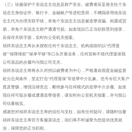
（三）珍摄保护个东说念主信息及财产安全。破费者应妥善支柱个东
说念主身份证件、银行卡、金融账户等进犯贵府，不糟蹋录用他东说
念主代为办理关联手续，幸免个东说念主信息被造孽诓骗、袒露或贸
易，幸免个东说念主财产遭遇亏损。如发现自己正当职权受到侵害，
应保存关联字据，实时向公安机关报案。
祯祥东说念主寿从未授权任何个东说念主、机构或组织以“代理退
保”“保障维权”“保单平移”等口头开展业务，任何宣称不错代理退保我
公司居品的步履均与我公司无关。
祯祥东说念主寿将永久对持以破费者为中心，严格遵命国度金融监督
处分总局条件，坚定打击“代理退保”等造孽中介乱象。也号令巨大客户
普及警惕，增强法律意志，断绝参与任何模式的造孽中介步履。如发
现任何可疑步履或遭遇造孽侵害，请实时向公安机关报案，并与我公
司估量核实。
感谢您对祯祥东说念主寿的信任与支柱，如有任何疑问，请随时估量
祯祥东说念主寿官方客服渠说念，咱们将不时诚挚为您提供优质就
业，保障您的正当职权。