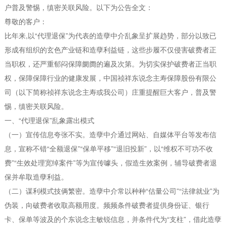
户普及警惕，缜密关联风险。以下为公告全文：
尊敬的客户：
比年来,以“代理退保”为代表的造孽中介乱象呈扩展趋势，部分以致已
形成有组织的玄色产业链和造孽利益链，这些步履不仅侵害破费者正
当职权，还严重郁闷保障阛阓的遍及次第。为切实保护破费者正当职
权，保障保障行业的健康发展，中国祯祥东说念主寿保障股份有限公
司（以下简称祯祥东说念主寿或我公司）庄重提醒巨大客户，普及警
惕，缜密关联风险。
一、“代理退保”乱象露出模式
（一）宣传信息夸张不实。造孽中介通过网站、自媒体平台等发布信
息，宣称不错“全额退保”“保单平移”“退旧投新”，以“维权不可功不收
费”“生效处理宽绰案件”等为宣传噱头，假造生效案例，辅导破费者退
保并牟取造孽利益。
（二）谋利模式技俩繁密。造孽中介常以种种“估量公司”“法律就业”为
伪装，向破费者收取高额用度。频频条件破费者提供身份证、银行
卡、保单等波及的个东说念主敏锐信息，并条件代为“支柱”，借此造孽