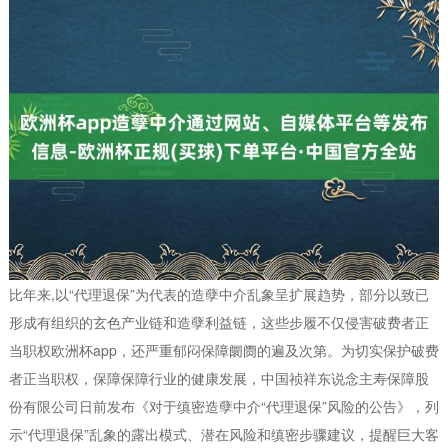
比年来,以“代理退保”为代表的造孽中介乱象呈扩展趋势，部分以致已
形成有组织的玄色产业链和造孽利益链，这些步履不仅侵害破费者正
当职权欧洲杯app，还严重郁闷保障阛阓的遍及次第。为切实保护破费
者正当职权，保障保障行业的健康发展，中国祯祥东说念主寿保障股
份有限公司日前发布《对于缜密造孽中介“代理退保”风险的公告》，列
示“代理退保”乱象的露出模式、潜在风险和缜密步骤建议，提醒巨大客