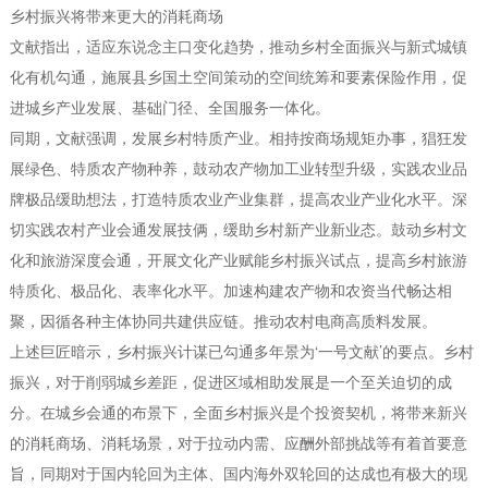
乡村振兴将带来更大的消耗商场
文献指出，适应东说念主口变化趋势，推动乡村全面振兴与新式城镇
化有机勾通，施展县乡国土空间策动的空间统筹和要素保险作用，促
进城乡产业发展、基础门径、全国服务一体化。
同期，文献强调，发展乡村特质产业。相持按商场规矩办事，猖狂发
展绿色、特质农产物种养，鼓动农产物加工业转型升级，实践农业品
牌极品缓助想法，打造特质农业产业集群，提高农业产业化水平。深
切实践农村产业会通发展技俩，缓助乡村新产业新业态。鼓动乡村文
化和旅游深度会通，开展文化产业赋能乡村振兴试点，提高乡村旅游
特质化、极品化、表率化水平。加速构建农产物和农资当代畅达相
聚，因循各种主体协同共建供应链。推动农村电商高质料发展。
上述巨匠暗示，乡村振兴计谋已勾通多年景为‘一号文献’的要点。乡村
振兴，对于削弱城乡差距，促进区域相助发展是一个至关迫切的成
分。在城乡会通的布景下，全面乡村振兴是个投资契机，将带来新兴
的消耗商场、消耗场景，对于拉动内需、应酬外部挑战等有着首要意
旨，同期对于国内轮回为主体、国内海外双轮回的达成也有极大的现