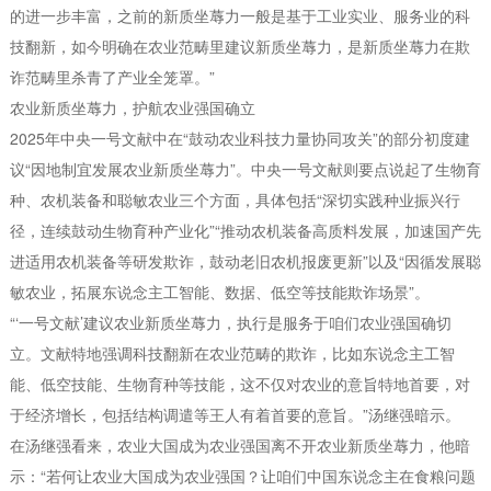
的进一步丰富，之前的新质坐蓐力一般是基于工业实业、服务业的科
技翻新，如今明确在农业范畴里建议新质坐蓐力，是新质坐蓐力在欺
诈范畴里杀青了产业全笼罩。”
农业新质坐蓐力，护航农业强国确立
2025年中央一号文献中在“鼓动农业科技力量协同攻关”的部分初度建
议“因地制宜发展农业新质坐蓐力”。中央一号文献则要点说起了生物育
种、农机装备和聪敏农业三个方面，具体包括“深切实践种业振兴行
径，连续鼓动生物育种产业化”“推动农机装备高质料发展，加速国产先
进适用农机装备等研发欺诈，鼓动老旧农机报废更新”以及“因循发展聪
敏农业，拓展东说念主工智能、数据、低空等技能欺诈场景”。
“‘一号文献’建议农业新质坐蓐力，执行是服务于咱们农业强国确切
立。文献特地强调科技翻新在农业范畴的欺诈，比如东说念主工智
能、低空技能、生物育种等技能，这不仅对农业的意旨特地首要，对
于经济增长，包括结构调遣等王人有着首要的意旨。”汤继强暗示。
在汤继强看来，农业大国成为农业强国离不开农业新质坐蓐力，他暗
示：“若何让农业大国成为农业强国？让咱们中国东说念主在食粮问题