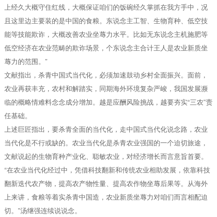
上经久大概守住红线，大概保证咱们的饭碗经久掌抓在我方手中，况
且这里边主要装的是中国的食粮。东说念主工智、生物育种、低空技
能等技能欺诈，大概改善农业坐蓐力水平。比如无东说念主机施肥等
低空经济在农业范畴的欺诈场景，个东说念主合计王人是农业新质坐
蓐力的范围。”
文献指出，杀青中国式当代化，必须加速鼓动乡村全面振兴。面前，
农业再获丰充，农村和解踏实，同期海外环境复杂严峻，我国发展濒
临的概略情难料念念成分增加。越是应酬风险挑战，越要夯实“三农”责
任基础。
上述巨匠指出，要杀青全面的当代化，走中国式当代化说念路，农业
当代化是不行或缺的。农业当代化是杀青农业强国的一个迫切旅途，
文献说起的生物育种产业化、聪敏农业，对经济增长而言意旨首要。
“在农业当代化经过中，凭借科技翻新和传统农业相助发展，依靠科技
翻新迭代农产物，提高农产物性量、提高农作物坐蓐后果等。从海外
上来讲，食粮等着实杀青中国造，农业新质坐蓐力对咱们而言相配迫
切。”汤继强连续说说念。