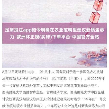
2月23日足球投注app，《中共中央 国务院对于进一步深化农村改进
塌实鼓动乡村全面振兴的主张》（以下简称《主张》），即2025年中
央一号文献认真对外发布，文献中初度建议发展农业新质坐蓐力。
西南财经大学西财智库主任、首席经济学家、西南财经大学中国金融
计议院西宾汤继强汲取南王人湾财社记者采访时暗示：“本年的‘一号文
献’初度建议农业新质坐蓐力，个东说念主合计这是对新质坐蓐力内涵