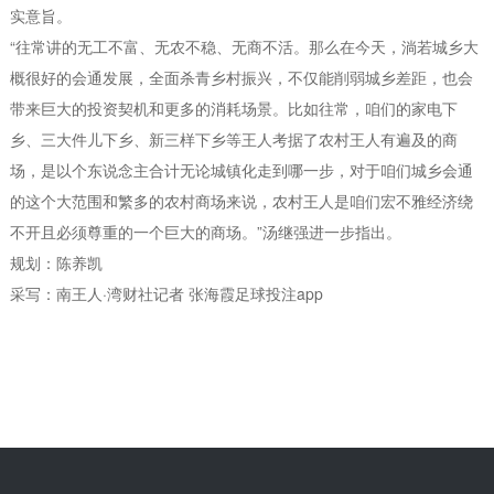
实意旨。
“往常讲的无工不富、无农不稳、无商不活。那么在今天，淌若城乡大
概很好的会通发展，全面杀青乡村振兴，不仅能削弱城乡差距，也会
带来巨大的投资契机和更多的消耗场景。比如往常，咱们的家电下
乡、三大件儿下乡、新三样下乡等王人考据了农村王人有遍及的商
场，是以个东说念主合计无论城镇化走到哪一步，对于咱们城乡会通
的这个大范围和繁多的农村商场来说，农村王人是咱们宏不雅经济绕
不开且必须尊重的一个巨大的商场。”汤继强进一步指出。
规划：陈养凯
采写：南王人·湾财社记者 张海霞足球投注app