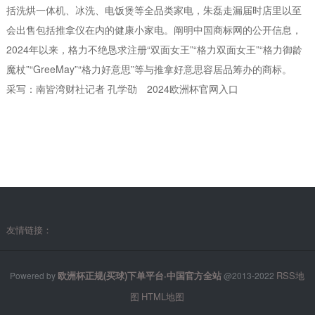
括洗烘一体机、冰洗、电饭煲等全品类家电，朱磊走漏届时店里以至
会出售包括推拿仪在内的健康小家电。阐明中国商标网的公开信息，
2024年以来，格力不绝恳求注册“双面女王”“格力双面女王”“格力御龄
魔杖”“GreeMay”“格力好意思”等与推拿好意思容居品筹办的商标。
采写：南皆湾财社记者 孔学劭 2024欧洲杯官网入口
友情链接：
欧洲杯正规(买球)下单平台·中国官方全站
RSS地
Powered by
@2013-2022
图
HTML地图