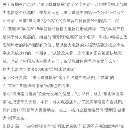
关于近期有声息称，“董明珠健康家”这个名字将进一步绑缚董明珠与格
力电器这个话题时，朱磊则示意，董明珠是中国第一个为企业代言的
企业家，当前“董明珠”这个名字的流量贸易价值曾经相配高了，然
而“董明珠”早在2015年就曾经被格力电器注册成商标，它的学问产权
是属于格力电器的。而当前“董明珠健康家”这个名字，对格力电器去改
变阔绰者的剖析相配有价值，是以格力电器的末端诱骗要选拔这个名
字来完成这样的一个服务。“从近况来看，这个服务正在被很快地完
成。当前全中国东谈主民皆在问，董明珠健康家里边在卖什么？”
格力电器本年要开3000家“董明珠健康家”
阐明公开贵寓，“董明珠健康家”这个店名是当先从四川“显露”的，
而“首家”“董明珠健康家”当前也在四川。
阐明“四川格力电器”公众号发布的信息，2月13日，格力“董明珠健康
家”在成皆率先亮相。本日，格力电器还举办了品牌策略发布会及四川
振作(第11季)超等大促启动会。会上，格力全新策略品牌“董明珠健康
家”崇拜发布。
朱磊走漏，当前曾经曝光的“董明珠健康家”门店远不是完满版块的“董