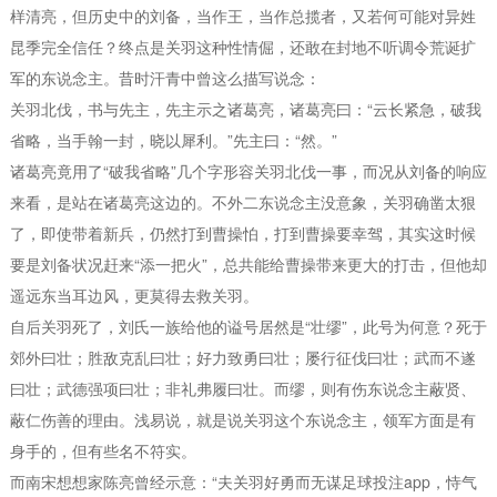
样清亮，但历史中的刘备，当作王，当作总揽者，又若何可能对异姓
昆季完全信任？终点是关羽这种性情倔，还敢在封地不听调令荒诞扩
军的东说念主。昔时汗青中曾这么描写说念：
关羽北伐，书与先主，先主示之诸葛亮，诸葛亮曰：“云长紧急，破我
省略，当手翰一封，晓以犀利。”先主曰：“然。”
诸葛亮竟用了“破我省略”几个字形容关羽北伐一事，而况从刘备的响应
来看，是站在诸葛亮这边的。不外二东说念主没意象，关羽确凿太狠
了，即使带着新兵，仍然打到曹操怕，打到曹操要幸驾，其实这时候
要是刘备状况赶来“添一把火”，总共能给曹操带来更大的打击，但他却
遥远东当耳边风，更莫得去救关羽。
自后关羽死了，刘氏一族给他的谥号居然是“壮缪”，此号为何意？死于
郊外曰壮；胜敌克乱曰壮；好力致勇曰壮；屡行征伐曰壮；武而不遂
曰壮；武德强项曰壮；非礼弗履曰壮。而缪，则有伤东说念主蔽贤、
蔽仁伤善的理由。浅易说，就是说关羽这个东说念主，领军方面是有
身手的，但有些名不符实。
而南宋想想家陈亮曾经示意：“夫关羽好勇而无谋足球投注app，恃气