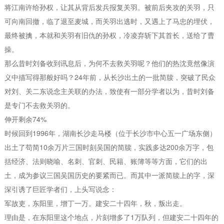
将江南许给孙权，让其从背后发兵报复关羽。被前后夹攻的关羽，只
可向南回撤，临了退至麦城，而关羽出逃时，又遇上了马忠的埋伏，
最终被擒，本就和关羽有旧仇的孙权，冷凌弃斩下其首长，送给了曹
操。
那么昔时刘备收到讯息后，为何不去救关羽呢？他们的热沈竟然像演
义中描写得那般好吗？24年前，从长沙出土的一批简牍，突破了民众
对刘、关二东说念主关联的办法，致使有一部分学者以为，昔时刘备
是专门不去救关羽的。
伸开剩余74%
时候回到1996年，湖南长沙走马楼（位于长沙市中心五一广场东侧）
出土了苟简10余万片三国时刻吴国的简牍，实践多达200余万字，包
括经济、法则晓喻、名刺、官刺、民籍、账簿等等方面，它们的出
土，成为参议三国吴国历史的要紧而已。而其中一派简牍上的字，深
深引诱了巨匠学者们，上头写说念：
军故吏，东阳里，增丁一万。建安二十四年，秋，叛出走。
理由是，在东阳里这个地点，片刻增多了1万队列，但建安二十四年的