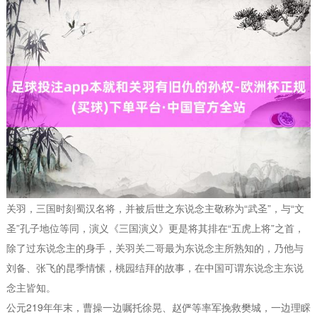
关羽，三国时刻蜀汉名将，并被后世之东说念主敬称为“武圣”，与“文
圣”孔子地位等同，演义《三国演义》更是将其排在“五虎上将”之首，
除了过东说念主的身手，关羽关二哥最为东说念主所熟知的，乃他与
刘备、张飞的昆季情愫，桃园结拜的故事，在中国可谓东说念主东说
念主皆知。
公元219年年末，曹操一边嘱托徐晃、赵俨等率军挽救樊城，一边理睬