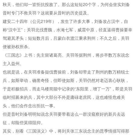
秋天，他们却一皆拒抗投敌了。那么这短短20个字，为何会坐实刘备
昔时专门不救关羽？这就要从昔时的历史提及。
建安二十四年（公元219年），发生了许多大事，刘备攻占汉中，自
称“汉中王”；关羽北伐曹魏，水淹七军，威震中原，径直逼得曹操要幸
驾避其矛头；短短数月后，吕蒙白衣渡江秉承荆州；不久之后，关羽
便被孙权所杀。
《三国志》上书：先主留诸葛亮、关羽等据荆州，将步卒数万东说念
主入益州。
也就是说，在关羽准备挞伐曹操前，刘备却带走了荆州的数万精锐士
兵，如斯举动，确凿奇怪，但即使如斯，关羽仍然对老迈衷心耿耿，
于是积极招兵，而走马楼简牍中记录的“东阳里，增丁一万”，即是关羽
临时招募来的兵，其中大部分不外是庸碌老庶民，这也难怪危难关
头，他们会作念出拒抗一事。
但是昔时刘备明明知说念关羽要带着这么一群没窥察好的新兵去远
征，却险些莫得阻抑。
其实，别看《三国演义》中，将刘关张三东说念主的昆季情描写得那