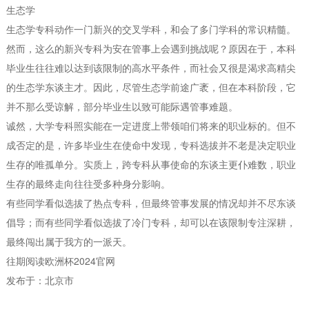
生态学
生态学专科动作一门新兴的交叉学科，和会了多门学科的常识精髓。
然而，这么的新兴专科为安在管事上会遇到挑战呢？原因在于，本科
毕业生往往难以达到该限制的高水平条件，而社会又很是渴求高精尖
的生态学东谈主才。因此，尽管生态学前途广袤，但在本科阶段，它
并不那么受谅解，部分毕业生以致可能际遇管事难题。
诚然，大学专科照实能在一定进度上带领咱们将来的职业标的。但不
成否定的是，许多毕业生在使命中发现，专科选拔并不老是决定职业
生存的唯孤单分。实质上，跨专科从事使命的东谈主更仆难数，职业
生存的最终走向往往受多种身分影响。
有些同学看似选拔了热点专科，但最终管事发展的情况却并不尽东谈
倡导；而有些同学看似选拔了冷门专科，却可以在该限制专注深耕，
最终闯出属于我方的一派天。
往期阅读欧洲杯2024官网
发布于：北京市