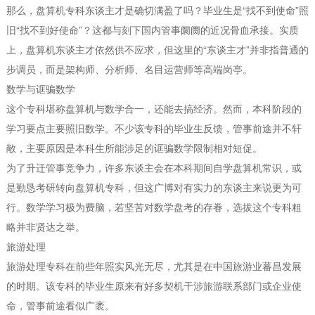
那么，盘算机专科东谈主才是确切满盈了吗？毕业生是“找不到使命”照
旧“找不到好使命”？这都与刻下国内管事阛阓的近况骨血承接。实质
上，盘算机东谈主才依然供不应求，但这里的“东谈主才”并非指普通的
步调员，而是架构师、分析师、名目运营师等高端岗亭。
数学与诓骗数学
这个专科堪称盘算机与数学合一，还能去搞经济。然而，本科阶段的
学习要点主要照旧数学。不少该专科的毕业生反馈，管事前途并不轩
敞，主要原因是本科生所能涉足的诓骗数学限制相对短促。
为了升迁管事竞争力，许多东谈主会在本科期间自学盘算机常识，或
是勤恳考研转向盘算机专科，但这广博对有实力的东谈主来说更为可
行。数学学习极为费脑，若坚苦对数学盘考的存眷，选拔这个专科粗
略并非贤达之举。
旅游处理
旅游处理专科在前些年照实风光无尽，尤其是在中国旅游业蕃昌发展
的时期。该专科的毕业生原来有好多契机干涉旅游联系部门或企业使
命，管事前途看似广袤。