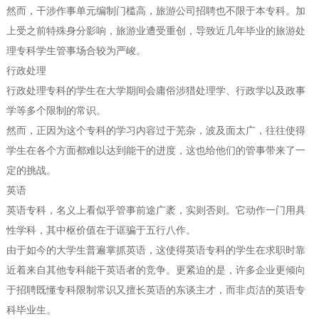
然而，干涉作事单元编制门槛高，旅游公司招聘也不限于本专科。加
上受之前特殊身分影响，旅游业遭受重创，导致近几年毕业的旅游处
理专科学生管事场合较为严峻。
行政处理
行政处理专科的学生在大学期间会庸俗涉猎处理学、行政学以及政事
学等多个限制的常识。
然而，正因为这个专科的学习内容过于芜杂，波及面太广，往往使得
学生在各个方面都难以达到能干的进度，这也给他们的管事带来了一
定的挑战。
英语
英语专科，名义上看似乎管事前途广袤，实则否则。它动作一门用具
性学科，其中枢价值在于诓骗于五行八作。
由于如今的大学生普遍掌抓英语，这使得英语专科的学生在求职时靠
近着来自其他专科能干英语者的竞争。更紧迫的是，许多企业更倾向
于招聘既懂专科限制常识又擅长英语的东谈主才，而非贞洁的英语专
科毕业生。