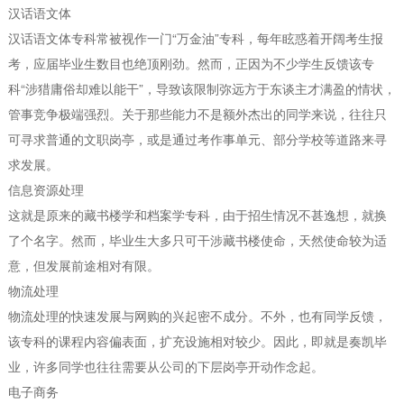
汉话语文体
汉话语文体专科常被视作一门“万金油”专科，每年眩惑着开阔考生报
考，应届毕业生数目也绝顶刚劲。然而，正因为不少学生反馈该专
科“涉猎庸俗却难以能干”，导致该限制弥远方于东谈主才满盈的情状，
管事竞争极端强烈。关于那些能力不是额外杰出的同学来说，往往只
可寻求普通的文职岗亭，或是通过考作事单元、部分学校等道路来寻
求发展。
信息资源处理
这就是原来的藏书楼学和档案学专科，由于招生情况不甚逸想，就换
了个名字。然而，毕业生大多只可干涉藏书楼使命，天然使命较为适
意，但发展前途相对有限。
物流处理
物流处理的快速发展与网购的兴起密不成分。不外，也有同学反馈，
该专科的课程内容偏表面，扩充设施相对较少。因此，即就是奏凯毕
业，许多同学也往往需要从公司的下层岗亭开动作念起。
电子商务