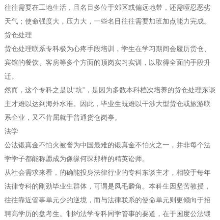
往往需要在工地生活，且名目多位于郊区或偏远地带，还需哑忍恶劣
天气；使命强度大，压力大，一些名目往往需要加班加点能力完成。
货仓处理
货仓处理联系专科极为心疼手段培训，学生在学习期间会履历货仓、
宾馆的餐饮、客房等多个方面的顶岗实习实训，以取得全面的手段升
迁。
然而，这个专科之是以“坑”，是因为多数本科档次培养的货仓处理东谈
主才难以达到海外水准。因此，毕业生既难以干涉大型货仓或旅游联
系企业，又不肯屈就于普通货仓岗亭。
法学
公法锻真金不怕火被誉为中国最难的锻真金不怕火之一，并非每个法
学学子都能称愿成为像缘何琛那样的精英讼师。
从社会需求来看，的确能投身法律行业的专科东谈主才，相较于每年
法律专科的刚劲毕业生群体，可谓是凤毛麟角。本科生因坚苦教授，
往往靠近管事单元少的逆境，而与法律联系的使命单元则更倾向于招
聘高学历的盘考生。制约法学专科同学管事的要道，在于国度公法锻