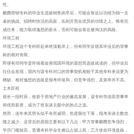
性。
阛阓营销专科的毕业生选拔销售岗亭后，可能会靠近以功绩为独一圭
臬的挑战。招聘时快活的高薪，实则开荒在优异的功绩之上。惟有完
成任务，能力取得逸想的薪水，否则可能会靠近被淘汰的风险。
环境工程
环境工程这个专科听起来绝顶魁岸上，但有同学反馈其毕业后的管事
标的相对有限。
即便有些同学是怀揣着改善我国环境的遐想而选拔就读的，但毕业后
往往会发现，国内与该专科对口的管事契机相较于其他专科来说更为
稀缺。相对逸想的选拔是报考环保局，但竞争强烈，及第率并不高。
土木匠程
很长一段时辰，收获于房地产行业的蕃昌发展，该专科凭借高管事率
和优胜薪资，成为了世东谈主眼中的热点之选。
然而，连年来其势头似乎有所减弱，热度握住下落，报考东谈主数也
随之减少。这背后的原因主要有以下几点：甲方管事阛阓竞争强烈，
学历门槛较高，普通本科毕业生难以占据上风；乙方使命环境盘曲，