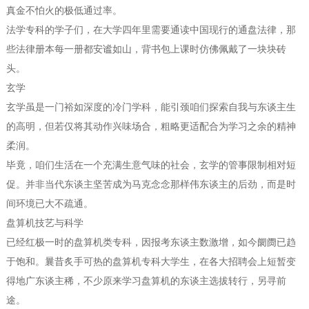
真金不怕火的极低通过率。
法学专科的学子们，在大学四年里需要通读中国现行的通盘法律，那
些法律册本每一册都安谧如山，背书包上课时仿佛佩戴了一块块砖
头。
玄学
玄学虽是一门裕如深度的冷门学科，能引颈咱们探索自我与东谈主生
的高明，但若仅将其动作兴味场合，粗略更适配合为学习之余的精神
柔润。
毕竟，咱们生活在一个充满生意气味的社会，玄学的管事限制相对短
促。并非当代东谈主坚苦成为马克念念那样伟东谈主的后劲，而是时
间环境已大不疏通。
盘算机技艺与科学
已经红极一时的盘算机类专科，因报考东谈主数激增，如今阛阓已趋
于饱和。曩昔炙手可热的盘算机专科大学生，在各大招聘会上短暂变
得地广东谈主稀，不少原来学习盘算机的东谈主选拔转行，另寻前
途。