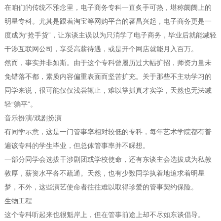
在咱们的传统不雅念里，电子商务专科一直炙手可热，堪称阛阓上的
明星专科。尤其是跟着淘宝等网购平台的蕃昌兴起，电子商务更是一
度成为“抢手货”，让东谈主误以为只消学了电子商务，毕业后就能减轻
干涉互联网公司，享受高薪待遇，或是开个网店就能月入百万。
然而，事实并非如斯。由于这个专科曾履历过大幅扩招，师资力量未
免错落不都，素质内容偏重表面而坚苦扩充。关于那些不主动学习的
同学来说，很可能仅仅浅尝辄止，难以掌抓真才实学，天然也无法减
轻“躺平”。
音乐扮演/戏剧扮演
有同学示意，这是一门管事率相对较低的专科，每年艺术学院都有普
遍该专科的学生毕业，但总体管事率并不睬想。
一部分同学会选拔干涉剧团或学校使命，还有东谈主会选拔成为私教
敦厚，薪资水平各不疏通。天然，也有少数同学执着地追求着明星
梦，不外，这些演艺使命者往往难以取得珍爱的管事契约保险。
生物工程
这个专科听起来也很魁岸上，但在管事前途上却不尽如东谈倡导。