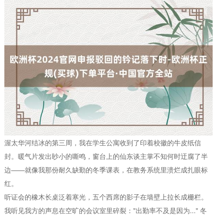
渥太华河结冰的第三周，我在学生公寓收到了印着校徽的牛皮纸信
封。暖气片发出眇小的嘶鸣，窗台上的仙东谈主掌不知何时迂腐了半
边——就像我那份耐久缺勤的冬季课表，在教务系统里溃烂成扎眼标
红。
听证会的橡木长桌泛着寒光，五个西席的影子在墙壁上拉长成栅栏。
我听见我方的声息在空旷的会议室里碎裂："出勤率不及是因为..." 冬