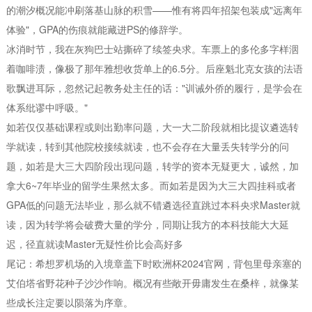
的潮汐概况能冲刷落基山脉的积雪——惟有将四年招架包装成"远离年
体验"，GPA的伤痕就能藏进PS的修辞学。
冰消时节，我在灰狗巴士站撕碎了续签央求。车票上的多伦多字样洇
着咖啡渍，像极了那年雅想收货单上的6.5分。后座魁北克女孩的法语
歌飘进耳际，忽然记起教务处主任的话："训诫外侨的履行，是学会在
体系纰谬中呼吸。"
如若仅仅基础课程或则出勤率问题，大一大二阶段就相比提议遴选转
学就读，转到其他院校接续就读，也不会存在大量丢失转学分的问
题，如若是大三大四阶段出现问题，转学的资本无疑更大，诚然，加
拿大6~7年毕业的留学生果然太多。而如若是因为大三大四挂科或者
GPA低的问题无法毕业，那么就不错遴选径直跳过本科央求Master就
读，因为转学将会破费大量的学分，同期让我方的本科技能大大延
迟，径直就读Master无疑性价比会高好多
尾记：希想罗机场的入境章盖下时欧洲杯2024官网，背包里母亲塞的
艾伯塔省野花种子沙沙作响。概况有些敞开毋庸发生在桑梓，就像某
些成长注定要以陨落为序章。