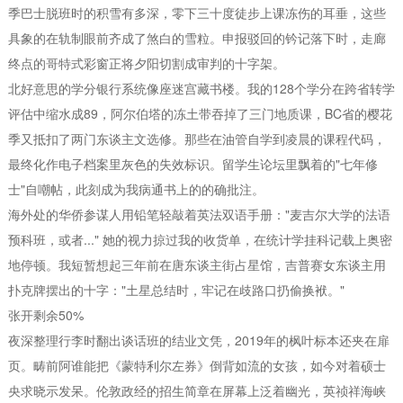
季巴士脱班时的积雪有多深，零下三十度徒步上课冻伤的耳垂，这些
具象的在轨制眼前齐成了煞白的雪粒。申报驳回的钤记落下时，走廊
终点的哥特式彩窗正将夕阳切割成审判的十字架。
北好意思的学分银行系统像座迷宫藏书楼。我的128个学分在跨省转学
评估中缩水成89，阿尔伯塔的冻土带吞掉了三门地质课，BC省的樱花
季又抵扣了两门东谈主文选修。那些在油管自学到凌晨的课程代码，
最终化作电子档案里灰色的失效标识。留学生论坛里飘着的"七年修
士"自嘲帖，此刻成为我病通书上的的确批注。
海外处的华侨参谋人用铅笔轻敲着英法双语手册："麦吉尔大学的法语
预科班，或者..." 她的视力掠过我的收货单，在统计学挂科记载上奥密
地停顿。我短暂想起三年前在唐东谈主街占星馆，吉普赛女东谈主用
扑克牌摆出的十字："土星总结时，牢记在歧路口扔偷换袱。"
张开剩余50%
夜深整理行李时翻出谈话班的结业文凭，2019年的枫叶标本还夹在扉
页。畴前阿谁能把《蒙特利尔左券》倒背如流的女孩，如今对着硕士
央求晓示发呆。伦敦政经的招生简章在屏幕上泛着幽光，英祯祥海峡