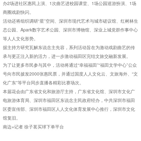
办2场进社区惠民上演、1次曲艺进校园课堂、1场公园巡游扮演、1场
商圈戏剧快闪。
活动还将组织调研“星”空间、深圳市现代艺术与城市磋议馆、红树林生
态公园、Apark数字艺术公园、深圳市博物馆、深业上城党群作事中心
等人人文化形势。
据主持方研究瓦解东说念主先容，系列活动旨在为激动戏剧曲艺的传
承与更正注入新的活力，进一步激动福田区完结文旅交融新发展。
为了让更多市民参与其中，活动将通过“幸福福田”“福田文学中心”公众
号向市民披发2000张惠民票，并通过国度人人文化云、文旅海外、“文
化广东”等平台同步直播各精彩比赛场次。
本届花会由广东省文化和旅游厅主持，广东省文化馆、深圳市文化广
电旅游体育局、深圳市福田区东说念主民政府经办，中共深圳市福田
区委宣传部、深圳市福田区人人文化体育发展中心推行，深圳市文化
馆复旧。
南边+记者 徐子茗买球下单平台