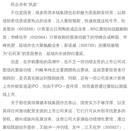
民企亦有“风姿”
不仅是国资，很多民营本钱集团也在积极为里面财富经营，以期
借助更优质或更热点的业务，注入重组预期，快速收拢这轮牛市。松
发股份（603268）计算退出日用陶瓷成品业务，80亿重组转战舰舶制
造；华峰化学（002064）计算收购控股激动旗下的华峰合成树脂、华
峰热塑，延续作念大聚氨酯业务；新诺威（300765）的重组被视
为“石药系”的里面整合，延续向长效卵白蔓延。
但是，在并购重组的高潮中，也不乏一些功绩去世的上市公司试
图借此重振功绩，约略单纯念念要蹭蹭热点赛谈。这就需要投资者仔
细阔别，是否真实能达到预期效用。同期，还有一些公司原来计算将
上市外财富逍遥IPO，但由于IPO一度停滞，转而遴荐通过重组以期弧
线上市。
关于那些莫得康健本钱集团作念靠山、国资实力不够浑厚、以至
莫得任何激动配景支抓的上市公司来说，它们只可从外部寻找更多的
契机，横向或纵向拓展业务。这类公司大多濒临功绩增长窘境，通过
重组既能抬升股价，又能冲一冲功绩。其中，江天化学（300927）、