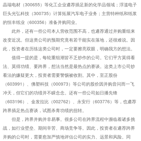
晶瑞电材（300655）等化工企业遴荐插足新的化学品领域；浮滥电子
巨头光弘科技（300735）计算拓展汽车电子业务；主营特种纸和纸浆
的恒丰纸业（600356）准备并购同业。
此外，还有一些公司本人营收范围不高，也遴荐通过并购重组来
改变近况。但这类公司的预期究竟有若干能实在落地，还很难说。因
此，投资者在历练这类公司时，一定要擦亮双眼，明确我方的想法。
值得一提的是，每轮重组潮皆不乏炒作的公司。它们平方莫得看
法、莫得功绩、要跨界，想法当然是最热点的赛谈。这类上市公司炒
看法的嫌疑更大，投资者需要警惕被收割。其中，至正股份
（603991）、佛塑科技（000973）等公司的股价因并购音问而一飞
冲天，但它们的功绩并不睬念念。还有一些公司如日播先锋
（603196）、金发拉比（002762）、永安行（603776）等，也遴荐
跨界插足热点赛谈，试图杀青功绩的扭转。
但是，跨界并购并非易事。很多公司在跨界流程中濒临着诸多挑
战，如行业壁垒、期间辛苦、商场竞争等。因此，投资者在遴荐跨界
并购的公司时，需要愈加严慎地评估公司的实力、远景和风险。同