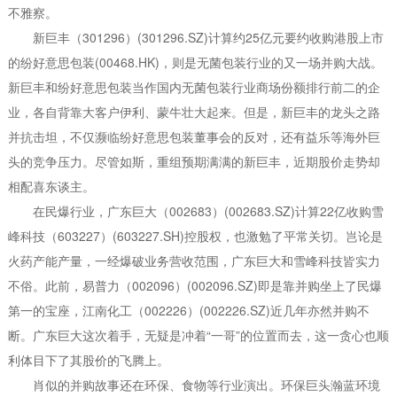
不雅察。
新巨丰（301296）(301296.SZ)计算约25亿元要约收购港股上市
的纷好意思包装(00468.HK)，则是无菌包装行业的又一场并购大战。
新巨丰和纷好意思包装当作国内无菌包装行业商场份额排行前二的企
业，各自背靠大客户伊利、蒙牛壮大起来。但是，新巨丰的龙头之路
并抗击坦，不仅濒临纷好意思包装董事会的反对，还有益乐等海外巨
头的竞争压力。尽管如斯，重组预期满满的新巨丰，近期股价走势却
相配喜东谈主。
在民爆行业，广东巨大（002683）(002683.SZ)计算22亿收购雪
峰科技（603227）(603227.SH)控股权，也激勉了平常关切。岂论是
火药产能产量，一经爆破业务营收范围，广东巨大和雪峰科技皆实力
不俗。此前，易普力（002096）(002096.SZ)即是靠并购坐上了民爆
第一的宝座，江南化工（002226）(002226.SZ)近几年亦然并购不
断。广东巨大这次着手，无疑是冲着“一哥”的位置而去，这一贪心也顺
利体目下了其股价的飞腾上。
肖似的并购故事还在环保、食物等行业演出。环保巨头瀚蓝环境