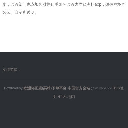
期，监管部门也应加强对并购重组的监管力度欧洲杯app，确保商场的
公谈、自制和透明。
友情链接：
欧洲杯正规(买球)下单平台·中国官方全站
RSS地
Powered by
@2013-2022
图
HTML地图