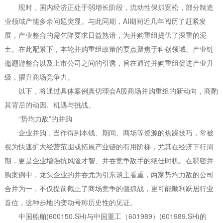
现时，国内经济正处于弱增长阶段，流动性保抓宽松，部分制造
业领域产能多余问题突显。与此同期，AI期间近几年阅历了赶紧发
展，产业整合的需乞降要求日益熟谙，为并购重组提供了深重的泥
土。在此配景下，本轮并购重组政策的要点聚焦于科创领域、产业链
迤逦游整合以及上市公司之间的引诱，旨在通过并购重组促进产业升
级，擢升商场竞争力。
以下，将通过具体案例真切理会A股商场并购重组的新动向，商酌
其背后的动因、机遇与挑战。
“势均力敌”的并购
企业并购，当作得到本钱、期间、商场等资源的焦躁技巧，常被
视为快速扩大经营范围或拓展产业链的有用阶梯，尤其在经济下行周
期，更是企业增强抗风险才智、并吞竞争敌手的绝佳时机。在稠密并
购案例中，龙头企业的并吞尤为引东谈主看重，两家势均力敌的公司
合并为一，不仅提前截止了商场竞争的僵抓战，更可能顺利跃居行业
首位，这种步地的变动号称历史性的见证。
中国船舶(600150.SH)与中国重工（601989）(601989.SH)的