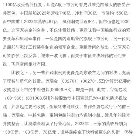
1100亿收受合并往复，即是A股上市公司有史以来范围最大的收受合
并案例。中国船舶2023年营收748亿，净利润30亿，市值约1550亿；
而中国重工2023年营收467亿，虽利润去世近8亿，但市值也超1000
亿。这两家央企的合并，不仅体量雄伟，更意味着中国船舶行业的紧
要变革和里程碑事件，一位是国内造船业的旗舰上市公司，另一位则
是船舶与海洋工程装备制造的领军企业。重组音问的放出，让两家公
司皆胜仗止跌反弹，迎来一波飞腾，但关于市值果决雄伟的它们来
说，飞腾空间相对有限。
比较之下，另一些并购案例则更像是高东谈主之间的对决，充满
了理智与勇气的较量。奥瑞金（002701）(002701.SZ)计算55亿要约
收购港股上市的中粮包装(00906.HK)，即是一例。此前，宝钢包装
（601968）(601968.SH)的控股激动中国宝武已对中粮包装虎视眈
眈，并发起过要约收购，但最终未能胜仗。当作金属包装行业的前三
强，奥瑞金、中粮包装、宝钢包装的实力均遏制小觑，近几年的经常
并购整合，让奥瑞金相识了行业地位。2023年，三家的营收辞别为
138亿元、103亿元、78亿元，谁将最终拿下饮料罐巨头的头衔，仍待