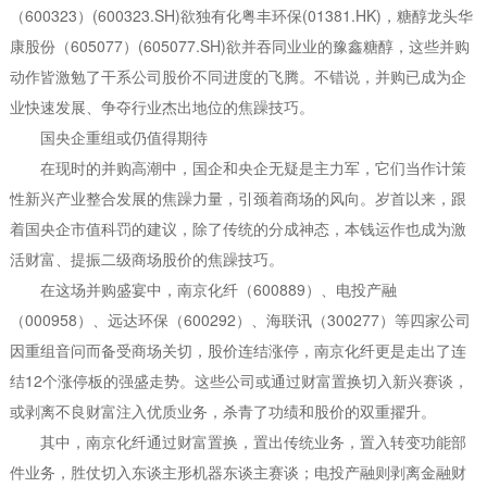
（600323）(600323.SH)欲独有化粤丰环保(01381.HK)，糖醇龙头华
康股份（605077）(605077.SH)欲并吞同业业的豫鑫糖醇，这些并购
动作皆激勉了干系公司股价不同进度的飞腾。不错说，并购已成为企
业快速发展、争夺行业杰出地位的焦躁技巧。
国央企重组或仍值得期待
在现时的并购高潮中，国企和央企无疑是主力军，它们当作计策
性新兴产业整合发展的焦躁力量，引颈着商场的风向。岁首以来，跟
着国央企市值科罚的建议，除了传统的分成神态，本钱运作也成为激
活财富、提振二级商场股价的焦躁技巧。
在这场并购盛宴中，南京化纤（600889）、电投产融
（000958）、远达环保（600292）、海联讯（300277）等四家公司
因重组音问而备受商场关切，股价连结涨停，南京化纤更是走出了连
结12个涨停板的强盛走势。这些公司或通过财富置换切入新兴赛谈，
或剥离不良财富注入优质业务，杀青了功绩和股价的双重擢升。
其中，南京化纤通过财富置换，置出传统业务，置入转变功能部
件业务，胜仗切入东谈主形机器东谈主赛谈；电投产融则剥离金融财