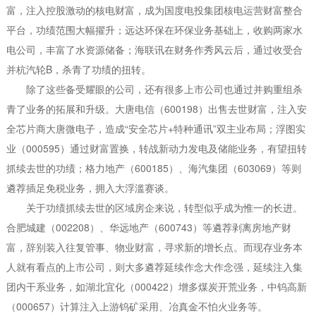
富，注入控股激动的核电财富，成为国度电投集团核电运营财富整合
平台，功绩范围大幅擢升；远达环保在环保业务基础上，收购两家水
电公司，丰富了水资源储备；海联讯在财务作秀风云后，通过收受合
并杭汽轮B，杀青了功绩的扭转。
除了这些备受耀眼的公司，还有很多上市公司也通过并购重组杀
青了业务的拓展和升级。大唐电信（600198）出售去世财富，注入安
全芯片商大唐微电子，造成“安全芯片+特种通讯”双主业布局；浮图实
业（000595）通过财富置换，转战新动力发电及储能业务，有望扭转
抓续去世的功绩；格力地产（600185）、海汽集团（603069）等则
遴荐插足免税业务，拥入大浮滥赛谈。
关于功绩抓续去世的区域房企来说，转型似乎成为惟一的长进。
合肥城建（002208）、华远地产（600743）等遴荐剥离房地产财
富，辞别装入往复管事、物业财富，寻求新的增长点。而现存业务本
人就有看点的上市公司，则大多遴荐延续作念大作念强，延续注入集
团内干系业务，如湖北宜化（000422）增多煤炭开荒业务，中钨高新
（000657）计算注入上游钨矿采用、冶真金不怕火业务等。