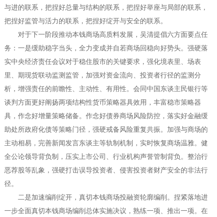
与进的联系，把捏好总量与结构的联系，把捏好举座与局部的联系，
把捏好监管与活力的联系，把捏好绽开与安全的联系。
对于下一阶段推动本钱商场高质料发展，吴清提倡六方面要点任
务：一是缓助稳字当头，全力变成并自若商场回稳向好势头。强硬落
实中央经济责任会议对于稳住股市的关键要求，强化境表里、场表
里、期现货联动监测监管，加强对资金流向、投资者行径的监测分
析，增强责任的前瞻性、主动性、有用性。会同中国东谈主民银行等
谈判方面更好阐扬两项结构性货币策略器具效用，丰富稳市策略器
具，作念好增量策略储备。作念好债券商场风险防控，落实好金融缓
助处所政府化债等策略门径，强硬戒备风险重复共振。加强与商场的
主动相易，完善新闻发言东谈主等轨制机制，实时恢复商场温雅。健
全公论领导背负制，压实上市公司、行业机构声誉管制背负。整治行
恶荐股等乱象，强硬打击误导投资者、侵害投资者财产安全的非法行
径。
二是加速编削绽开，真切本钱商场投融资轮廓编削。捏紧落地进
一步全面真切本钱商场编削总体实施决议，熟练一项、推出一项。在