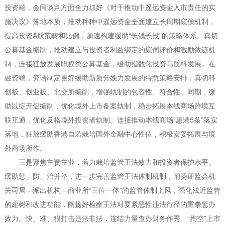
投资端，会同谈判方面全力抓好《对于推动中遥远资金入市责任的实
施决议》落地本质，推动种种中遥远资金全面建立长周期窥俟机制，
提高投资A股范畴和比例，加速构建缓助“长钱长投”的策略体系。真切
公募基金编削，推动建立与投资者利益绑定的窥伺评价和激励敛迹机
制，连接狂放发展职权类公募基金，缓助指数化投资高质料发展。在
融资端，究诘制定更好缓助新质分娩力发展的特意策略安排，真切科
创板、创业板、北交所编削，增强轨制的包容性、符合性。同期，缓
助以绽开促编削，优化境外上市备案轨制，稳步拓展本钱商场跨境互
联互通，优化及格境外投资者轨制。连接推动本钱商场“惠港5条”落实
落地，狂放缓助香港自若栽培国外金融中心性位，积极安妥拓展与境
外商场所作。
三是聚焦主责主业，着力栽培监管王法效力和投资者保护水平。
缓助惩、防、治并举，进一步完善监管王法体制机制，阐扬证监会机
关司局—派出机构—商业所“三位一体”的监管体制上风，强化浅近监管
的建树和改进功能，阐扬好检察王法对要紧恶性违法行径的重拳惩办
效力。快、准、狠打击违法非法，连结力量查办财务作秀、“掏空”上市