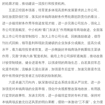
的轮廓才能，推动建设一流投行和投资机构。
五是正经固本强基，培育更多体现高质料发展要求的上市公司。
加狂放度防假打假，落实好本钱商场财务作秀轮廓惩防责任的看法，
进一步栽培财务作秀等痕迹发现才能，进一步完善公司惩办，强化上
市公司里面截至、中介机构“看门东谈主”作用阐扬等商场敛迹。全面落
实上市公司市值管制指引，加大上市公司分成、回购激励敛迹，倡导
刊出式回购，领导盈利和现款流健硕的企业加多分成频次、提高分成
水平，着力栽培投资者答复。进一步阐扬好本钱商场并购重组主渠谈
作用，完善“并购六条”配套机制。栽培上市公司探听遮掩面，推动改善
计较管制绩效。健全进退有序、以强凌弱的商场生态，自若真切常态
化退市机制，流畅多元退出渠谈，加强退市后监管，加速完善退市流
程中有用保护投资者正当职权的轨制机制。
六是卓越刀刃向内，纵深激动证监会系统全面从严治党。进一步
加强党对本钱商场的全面率领，强化中央视察整改落地收效，有用践
行监管的政事性、东谈主民性，进一步栽培监管的专科才能。保持对
本钱商场反败北往还风景的明白果断，缓助一体激动“三不腐”，全力缓