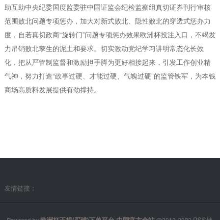
助互助中央纪委国度监委驻中国证监会纪检监察组真切证券刊行审核
范围败北问题专项惩办，加大对新式败北、隐性败北的穿透式惩办力
度，自若真切政商“旋转门”问题专项惩办效果欧洲杯投注入口，不竭发
力吊销败北孳生的泥土和要求。切实激动党纪学习讲明常态化长效
化，把从严管制监督和激励担手脚为更好相接起来，引发工作创业精
气神，努力打造“政事过硬、才能过硬、气魄过硬”的监管铁军，为本钱
商场高质料发展提供有劲撑持。
友情链接：
欧洲杯正规(买球)下单平台·中国官方全站
RSS地
Powered by
@2013-2022