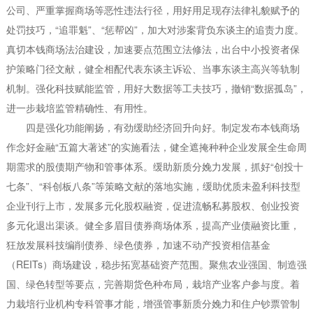
公司、严重掌握商场等恶性违法行径，用好用足现存法律礼貌赋予的
处罚技巧，“追罪魁”、“惩帮凶”，加大对涉案背负东谈主的追责力度。
真切本钱商场法治建设，加速要点范围立法修法，出台中小投资者保
护策略门径文献，健全相配代表东谈主诉讼、当事东谈主高兴等轨制
机制。强化科技赋能监管，用好大数据等工夫技巧，撤销“数据孤岛”，
进一步栽培监管精确性、有用性。
四是强化功能阐扬，有劲缓助经济回升向好。制定发布本钱商场
作念好金融“五篇大著述”的实施看法，健全遮掩种种企业发展全生命周
期需求的股债期产物和管事体系。缓助新质分娩力发展，抓好“创投十
七条”、“科创板八条”等策略文献的落地实施，缓助优质未盈利科技型
企业刊行上市，发展多元化股权融资，促进流畅私募股权、创业投资
多元化退出渠谈。健全多眉目债券商场体系，提高产业债融资比重，
狂放发展科技编削债券、绿色债券，加速不动产投资相信基金
（REITs）商场建设，稳步拓宽基础资产范围。聚焦农业强国、制造强
国、绿色转型等要点，完善期货色种布局，栽培产业客户参与度。着
力栽培行业机构专科管事才能，增强管事新质分娩力和住户钞票管制