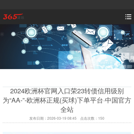
2024欧洲杯官网入口荣23转债信用级别
为“AA-”-欧洲杯正规(买球)下单平台·中国官方
全站
发布日期：2026-03-19 08:45 点击次数：150